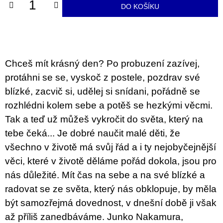
u
DO KOŠÍKU
j
e
m
e
Chceš mít krásný den? Po probuzení zazívej,
BRUTAL
PRAGUE
protáhni se se, vyskoč z postele, pozdrav své
165
blízké, zacvič si, udělej si snídani, pořádně se
Kč
rozhlédni kolem sebe a potěš se hezkými věcmi.
Tak a teď už můžeš vykročit do světa, který na
tebe čeká... Je dobré naučit malé děti, že
všechno v životě má svůj řád a i ty nejobyčejnější
věci, které v životě děláme pořád dokola, jsou pro
nás důležité. Mít čas na sebe a na své blízké a
radovat se ze světa, který nás obklopuje, by měla
být samozřejmá dovednost, v dnešní době ji však
až příliš zanedbáváme. Junko Nakamura,