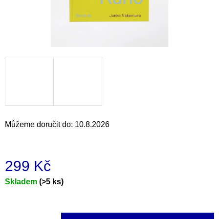
a
j
í
t
?
HLEDAT
Můžeme doručit do:
10.8.2026
D
299 Kč
o
p
Měrná
Skladem
(>5 ks)
o
cena:
r
u
č