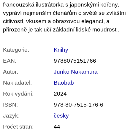
francouzská ilustrátorka s japonskými kořeny,
vypráví nejmenším čtenářům o světě se zvláštní
citlivostí, vkusem a obrazovou elegancí, a
přirozeně je tak učí základní lidské moudrosti.
Kategorie
:
Knihy
EAN
:
9788075151766
Autor
:
Junko Nakamura
Nakladatel
:
Baobab
Rok vydání
:
2024
ISBN
:
978-80-7515-176-6
Jazyk
:
česky
Počet stran
:
44