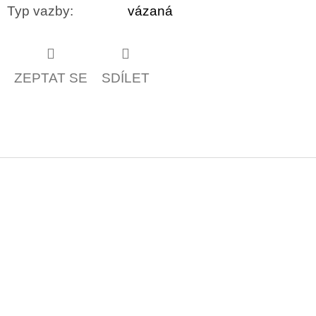
Typ vazby
:
vázaná
ZEPTAT SE
SDÍLET
Z
á
p
a
t
í