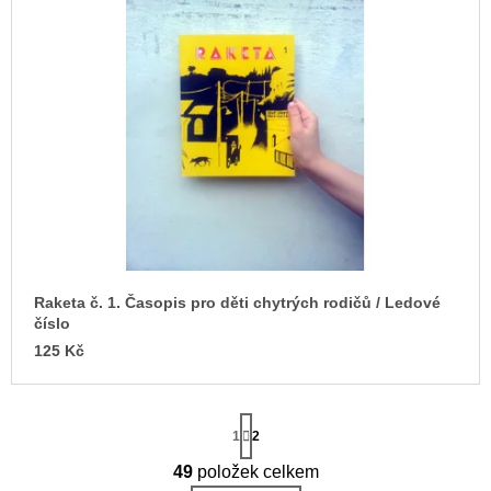
p
d
a
i
u
j
s
k
í
p
t
t
r
ů
?
o
d
u
k
t
HLEDAT
ů
Raketa č. 1. Časopis pro děti chytrých rodičů / Ledové
číslo
125 Kč
D
o
p
o
S
r
t
1
2
r
u
á
49
položek celkem
č
O
n