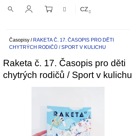
K
Přejít
NÁKUPNÍ
MENU
CZ
KOŠÍK
o
na
ZPĚT
ZPĚT
HLEDAT
PŘIHLÁŠENÍ
obsah
š
í
C
k
o
Domů
Časopisy
/
RAKETA Č. 17. ČASOPIS PRO DĚTI
CHYTRÝCH RODIČŮ / SPORT V KULICHU
p
o
Raketa č. 17. Časopis pro děti
t
ř
chytrých rodičů / Sport v kulichu
e
b
u
j
e
t
e
n