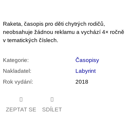
u
j
e
m
Raketa
, časopis pro děti chytrých rodičů,
e
neobsahuje žádnou reklamu a vychází 4× ročně
VÝVAR
v tematických číslech.
NEJEN
ROMSKÉ
RECEPTY
PRO
Kategorie
:
Časopisy
SNESITELNĚJŠÍ
KLIMA
Nakladatel
:
Labyrint
300
Kč
Rok vydání
:
2018
Původně:
350
Kč
ZEPTAT SE
SDÍLET