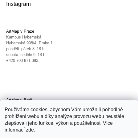
Instagram
ArtMap v Praze
Kampus Hybernská
Hybernská 998/4, Praha 1
pondělí–pátek 8–18 h
sobota–neděle 9–18 h
+420 703 971 393
ArtMap v Brně
Galerie TIC
Používáme cookies, abychom Vám umožnili pohodlné
Radnická 4, Brno
prohlížení webu a díky analýze provozu webu neustále
úterý–pátek 11–19 h
zlepšovali jeho funkce, výkon a použitelnost. Více
sobota 14–19 h
+420 702 152 298
informací
zde
.