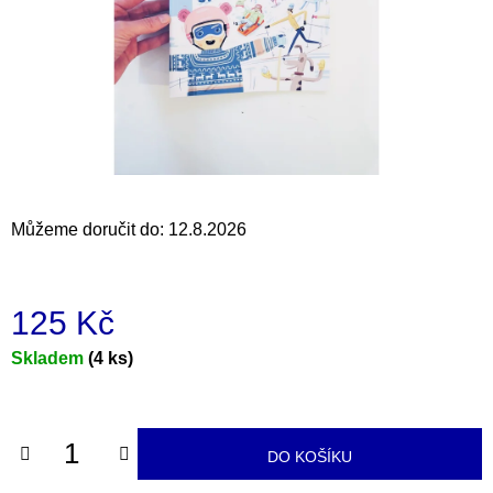
a
j
í
t
?
Můžeme doručit do:
12.8.2026
HLEDAT
125 Kč
D
Měrná
Skladem
(4 ks)
o
cena:
p
o
r
DO KOŠÍKU
u
č