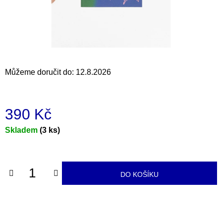
a
j
í
t
?
Můžeme doručit do:
12.8.2026
390 Kč
HLEDAT
Měrná
Skladem
(3 ks)
cena:
D
o
DO KOŠÍKU
p
o
r
u
č