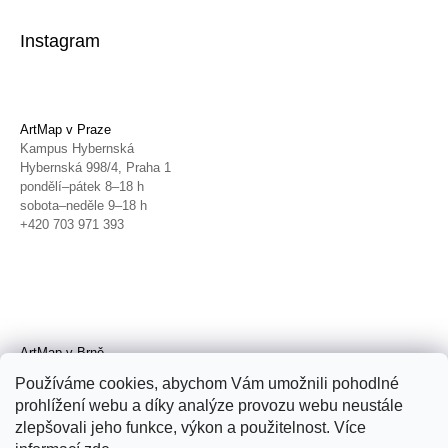
Instagram
ArtMap v Praze
Kampus Hybernská
Hybernská 998/4, Praha 1
pondělí–pátek 8–18 h
sobota–neděle 9–18 h
+420 703 971 393
ArtMap v Brně
Galerie TIC
Používáme cookies, abychom Vám umožnili pohodlné
Radnická 4, Brno
prohlížení webu a díky analýze provozu webu neustále
úterý–pátek 11–19 h
zlepšovali jeho funkce, výkon a použitelnost. Více
sobota 14–19 h
+420 702 152 298