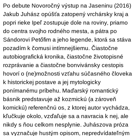
u
Po debute Novoročný výstup na Jaseninu (2016)
j
Jakub Juhász opúšťa zatopený vrchársky kraj a
e
m
popri rieke Ipeľ zostupuje dole na roviny, priamo
e
do centra svojho rodného mesta, a pátra po
Sándorovi Petőfim a jeho legende, ktorá sa stáva
VÝVAR
NEJEN
pozadím k čomusi intímnejšiemu. Čiastočne
ROMSKÉ
RECEPTY
autobiografická kronika, čiastočne životopisné
PRO
rozprávanie a čiastočne bonvivánsky cestopis
SNESITELNĚJŠÍ
KLIMA
hovorí o (ne)možnosti vzťahu súčasného človeka
300
k historickej postave a jej mytologicky
Kč
Původně:
ponímanému príbehu. Maďarský romantický
350
básnik predstavuje až kozmickú (a zároveň
Kč
komickú) referenčnú os, z ktorej autor vychádza,
kľučkuje okolo, vzďaľuje sa a navracia k nej, ale
nikdy s ňou celkom nesplynie. Juhászova próza
sa vyznačuje hustým opisom, nepredvídateľným