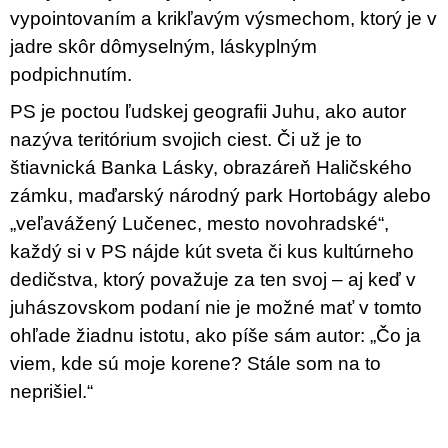
vypointovaním a krikľavým výsmechom, ktorý je v
jadre skôr dômyselným, láskyplným
podpichnutím.
PS je poctou ľudskej geografii Juhu, ako autor
nazýva teritórium svojich ciest. Či už je to
štiavnická Banka Lásky, obrazáreň Haličského
zámku, maďarský národný park Hortobágy alebo
„veľavážený Lučenec, mesto novohradské“,
každý si v PS nájde kút sveta či kus kultúrneho
dedičstva, ktorý považuje za ten svoj – aj keď v
juhászovskom podaní nie je možné mať v tomto
ohľade žiadnu istotu, ako píše sám autor: „Čo ja
viem, kde sú moje korene? Stále som na to
neprišiel.“