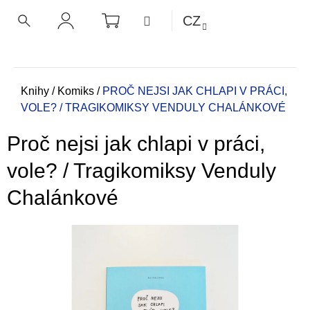
K
Přejít
NÁKUPNÍ
MENU
CZ
KOŠÍK
o
na
ZPĚT
ZPĚT
HLEDAT
PŘIHLÁŠENÍ
obsah
š
í
C
k
o
Domů
Knihy
/
Komiks
/
PROČ NEJSI JAK CHLAPI V PRÁCI,
VOLE? / TRAGIKOMIKSY VENDULY CHALÁNKOVÉ
p
o
Proč nejsi jak chlapi v práci,
t
ř
vole? / Tragikomiksy Venduly
e
Chalánkové
b
u
j
e
t
e
n