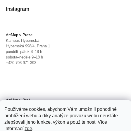
Instagram
ArtMap v Praze
Kampus Hybernská
Hybernská 998/4, Praha 1
pondělí–pátek 8–18 h
sobota–neděle 9–18 h
+420 703 971 393
ArtMap v Brně
Galerie TIC
Používáme cookies, abychom Vám umožnili pohodlné
Radnická 4, Brno
prohlížení webu a díky analýze provozu webu neustále
úterý–pátek 11–19 h
zlepšovali jeho funkce, výkon a použitelnost. Více
sobota 14–19 h
+420 702 152 298
informací
zde
.