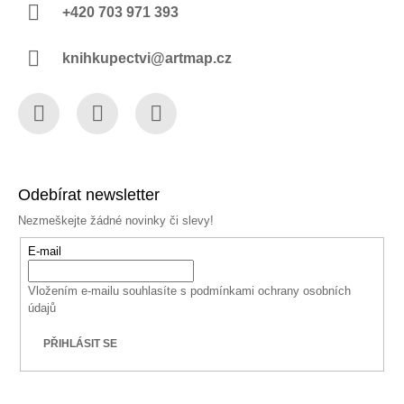
+420 703 971 393
knihkupectvi@artmap.cz
Facebook
Instagram
YouTube
Odebírat newsletter
Nezmeškejte žádné novinky či slevy!
E-mail
Vložením e-mailu souhlasíte s
podmínkami ochrany osobních
údajů
PŘIHLÁSIT SE