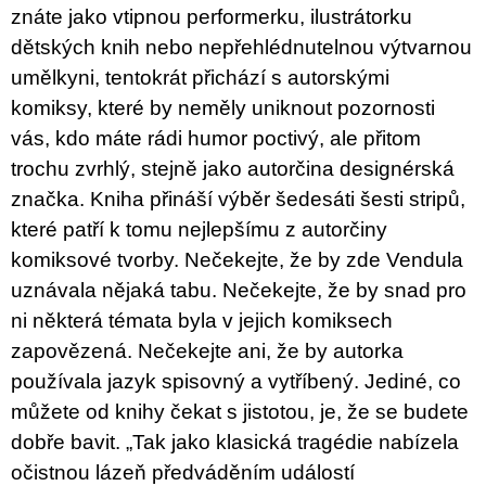
u
znáte jako vtipnou performerku, ilustrátorku
j
dětských knih nebo nepřehlédnutelnou výtvarnou
e
m
umělkyni, tentokrát přichází s autorskými
e
komiksy, které by neměly uniknout pozornosti
vás, kdo máte rádi humor poctivý, ale přitom
ARTMAT
KRABIČKA
trochu zvrhlý, stejně jako autorčina designérská
ARTMAT
KRABIČKA
značka. Kniha přináší výběr šedesáti šesti stripů,
200
které patří k tomu nejlepšímu z autorčiny
Kč
komiksové tvorby. Nečekejte, že by zde Vendula
uznávala nějaká tabu. Nečekejte, že by snad pro
ni některá témata byla v jejich komiksech
zapovězená. Nečekejte ani, že by autorka
používala jazyk spisovný a vytříbený. Jediné, co
můžete od knihy čekat s jistotou, je, že se budete
dobře bavit. „Tak jako klasická tragédie nabízela
očistnou lázeň předváděním událostí