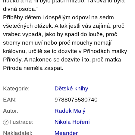
hučku a na ní bylo ptačí hnízdo. Taková to byla
divná osoba.“
Příběhy dětem i dospělým odpoví na sedm
všetečných otázek. A tak jestli vás zajímá, proč
vrabec vypadá, jako by spadl do louže, proč
stromy nemluví nebo proč mouchy nemají
královnu, určitě se to dozvíte v Příhodách matky
Přírody. A nakonec se dozvíte i to, proč matka
Příroda neměla zaspat.
Kategorie
:
Dětské knihy
EAN
:
9788075580740
Autor
:
Radek Malý
Ilustrace
:
Nikola Hoření
?
Nakladatel
:
Meander