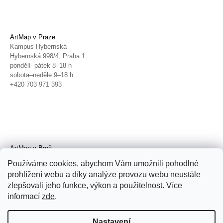
ArtMap v Praze
Kampus Hybernská
Hybernská 998/4, Praha 1
pondělí–pátek 8–18 h
sobota–neděle 9–18 h
+420 703 971 393
ArtMap v Brně
Galerie TIC
Používáme cookies, abychom Vám umožnili pohodlné
Radnická 4, Brno
prohlížení webu a díky analýze provozu webu neustále
úterý–pátek 11–19 h
zlepšovali jeho funkce, výkon a použitelnost. Více
sobota 14–19 h
+420 702 152 298
informací
zde
.
Nastavení