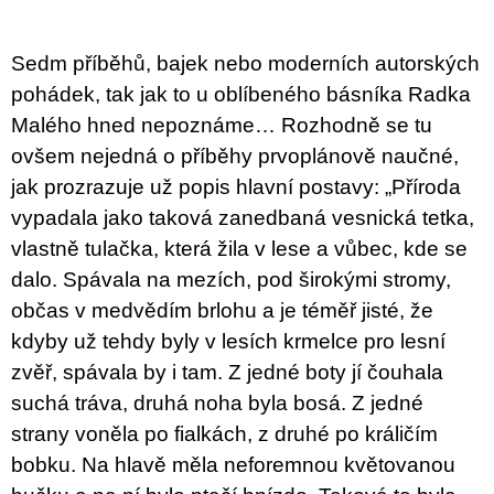
u
j
e
Sedm příběhů, bajek nebo moderních autorských
m
e
pohádek, tak jak to u oblíbeného básníka Radka
Malého hned nepoznáme… Rozhodně se tu
JMÉNO
ovšem nejedná o příběhy prvoplánově naučné,
380
jak prozrazuje už popis hlavní postavy: „Příroda
Kč
vypadala jako taková zanedbaná vesnická tetka,
vlastně tulačka, která žila v lese a vůbec, kde se
dalo. Spávala na mezích, pod širokými stromy,
občas v medvědím brlohu a je téměř jisté, že
kdyby už tehdy byly v lesích krmelce pro lesní
zvěř, spávala by i tam. Z jedné boty jí čouhala
suchá tráva, druhá noha byla bosá. Z jedné
strany voněla po fialkách, z druhé po králičím
bobku. Na hlavě měla neforemnou květovanou