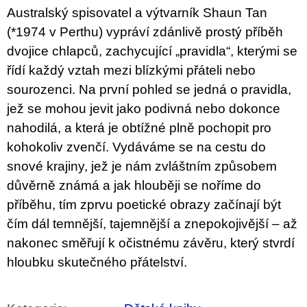
u
Australský spisovatel a výtvarník Shaun Tan
j
(*1974 v Perthu) vypráví zdánlivě prostý příběh
e
m
dvojice chlapců, zachycující „pravidla“, kterými se
e
řídí každý vztah mezi blízkými přáteli nebo
sourozenci. Na první pohled se jedná o pravidla,
BRUTAL
PRAGUE
jež se mohou jevit jako podivná nebo dokonce
165
nahodilá, a která je obtížné plně pochopit pro
Kč
kohokoliv zvenčí. Vydáváme se na cestu do
snové krajiny, jež je nám zvláštním způsobem
důvěrně známá a jak hlouběji se noříme do
příběhu, tím zprvu poetické obrazy začínají být
čím dál temnější, tajemnější a znepokojivější – až
nakonec směřují k očistnému závěru, který stvrdí
hloubku skutečného přátelství.