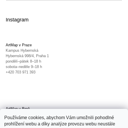
Instagram
ArtMap v Praze
Kampus Hybernská
Hybernská 998/4, Praha 1
pondělí–pátek 8–18 h
sobota–neděle 9–18 h
+420 703 971 393
ArtMap v Brně
Galerie TIC
Používáme cookies, abychom Vám umožnili pohodlné
Radnická 4, Brno
prohlížení webu a díky analýze provozu webu neustále
úterý–pátek 11–19 h