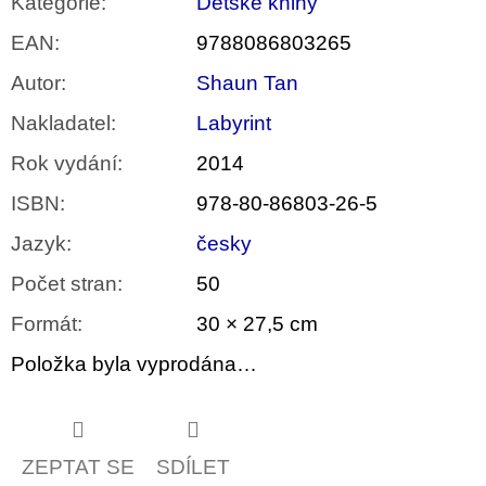
Kategorie
:
Dětské knihy
EAN
:
9788086803265
Autor
:
Shaun Tan
Nakladatel
:
Labyrint
Rok vydání
:
2014
ISBN
:
978-80-86803-26-5
Jazyk
:
česky
Počet stran
:
50
Formát
:
30 × 27,5 cm
Položka byla vyprodána…
ZEPTAT SE
SDÍLET