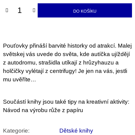
u
j
DO KOŠÍKU
e
m
e
VÝVAR
NEJEN
Pouťovky přináší barvité historky od atrakcí. Malej
ROMSKÉ
světskej vás uvede do světa, kde autíčka ujíždějí
RECEPTY
PRO
z autodromu, strašidla utíkají z hrůzyhauzu a
SNESITELNĚJŠÍ
KLIMA
holčičky vylétají z centrifugy! Je jen na vás, jestli
300
mu uvěříte…
Kč
Původně:
350
Kč
Součástí knihy jsou také tipy na kreativní aktivity:
Návod na výrobu růže z papíru
Kategorie
:
Dětské knihy