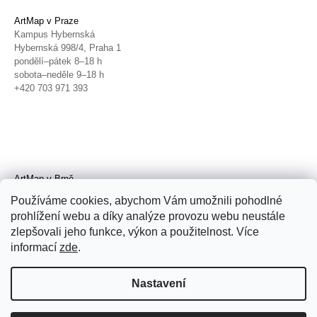
ArtMap v Praze
Kampus Hybernská
Hybernská 998/4, Praha 1
pondělí–pátek 8–18 h
sobota–neděle 9–18 h
+420 703 971 393
ArtMap v Brně
Galerie TIC
Používáme cookies, abychom Vám umožnili pohodlné
Radnická 4, Brno
prohlížení webu a díky analýze provozu webu neustále
úterý–pátek 11–19 h
zlepšovali jeho funkce, výkon a použitelnost. Více
sobota 14–19 h
+420 702 152 298
informací
zde
.
Nastavení