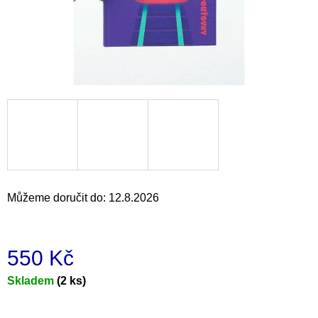
a
j
í
t
?
HLEDAT
Můžeme doručit do:
12.8.2026
D
o
550 Kč
p
o
Měrná
Skladem
(2 ks)
r
u
cena:
č