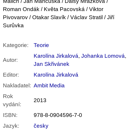
Malich / Ján Mančuška / Daisy Mrázková /
Roman Ondák / Květa Pacovská / Viktor
Pivovarov / Otakar Slavík / Václav Stratil / Jiří
Surůvka
Kategorie
:
Teorie
Karolína Jirkalová
,
Johanka Lomová
,
Autor
:
Jan Skřivánek
Editor
:
Karolína Jirkalová
Nakladatel
:
Ambit Media
Rok
2013
vydání
:
ISBN
:
978-8-0904596-7-0
Jazyk
:
česky