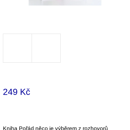
a
j
í
t
?
HLEDAT
249 Kč
D
o
Měrná
p
cena:
o
r
u
č
Kniha Pořád něco je výběrem z rozhovorů