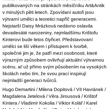
u
publikovaných na stránkách měsíčníku Art&Antik
j
e
v minulých pěti letech. Zpovídaní autoři jsou
m
výtvarní umělci a teoretici napříč generacemi.
e
Nejstarší Daisy Mrázková nedávno oslavila
VÝVAR
devadesáté narozeniny, nejmladšímu Krištofu
NEJEN
Kinterovi bude letos čtyřicet. Představovaní
ROMSKÉ
RECEPTY
umělci se liší věkem i přístupem k tvorbě,
PRO
SNESITELNĚJŠÍ
společné jim je, že patří mezi osobnosti, které
KLIMA
výrazným způsobem ovlivňují aktuální výtvarnou
300
scénu, ať už přímo svým působením na vysokých
Kč
Původně:
školách nebo tím, že svou prací inspirují
350
Kč
nejmladší generaci tvůrců.
Hugo Demartini / Milena Dopitová / Vít Havránek /
Magdalena Jetelová / Věra Jirousová / Krištof
Kintera / Vladimír Kokolia / Viktor Kolář / Karel