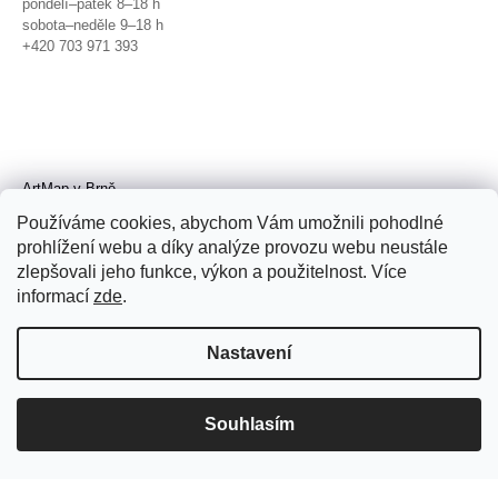
pondělí–pátek 8–18 h
sobota–neděle 9–18 h
+420 703 971 393
ArtMap v Brně
Galerie TIC
Používáme cookies, abychom Vám umožnili pohodlné
Radnická 4, Brno
prohlížení webu a díky analýze provozu webu neustále
úterý–pátek 11–19 h
zlepšovali jeho funkce, výkon a použitelnost. Více
sobota 14–19 h
+420 702 152 298
informací
zde
.
Nastavení
Souhlasím
© 2026 ArtMap. Všechna práva
vyhrazena.
Upravit nastavení cookies