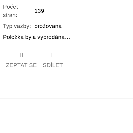
Počet
139
stran
:
Typ vazby
:
brožovaná
Položka byla vyprodána…
ZEPTAT SE
SDÍLET
Z
á
p