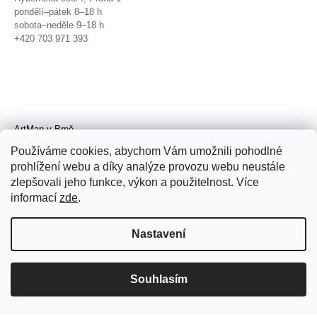
pondělí–pátek 8–18 h
sobota–neděle 9–18 h
+420 703 971 393
ArtMap v Brně
Galerie TIC
Používáme cookies, abychom Vám umožnili pohodlné
Radnická 4, Brno
prohlížení webu a díky analýze provozu webu neustále
úterý–pátek 11–19 h
zlepšovali jeho funkce, výkon a použitelnost. Více
sobota 14–19 h
+420 702 152 298
informací
zde
.
Nastavení
Souhlasím
© 2026 ArtMap. Všechna práva
vyhrazena.
Upravit nastavení cookies