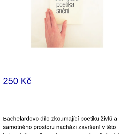
a
j
í
t
?
HLEDAT
250 Kč
Měrná
D
cena:
o
p
o
Bachelardovo dílo zkoumající poetiku živlů a
r
u
samotného prostoru nachází završení v této
č