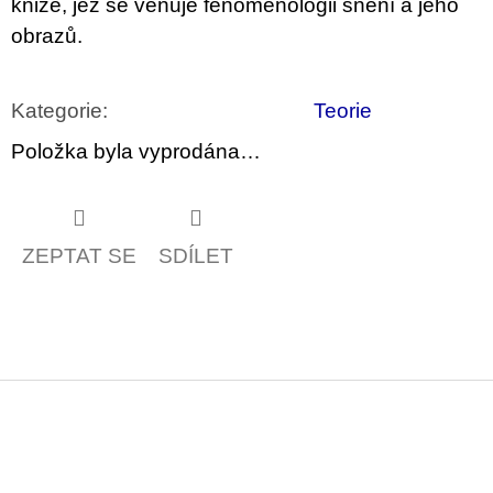
knize, jež se věnuje fenomenologii snění a jeho
u
j
obrazů.
e
m
e
Kategorie
:
Teorie
VÝVAR
Položka byla vyprodána…
NEJEN
ROMSKÉ
RECEPTY
PRO
SNESITELNĚJŠÍ
ZEPTAT SE
SDÍLET
KLIMA
300
Kč
Původně:
350
Kč
Z
á