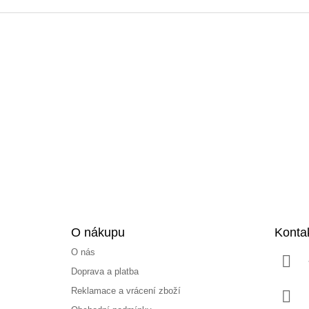
Z
á
p
a
t
í
O nákupu
Konta
O nás
Doprava a platba
Reklamace a vrácení zboží