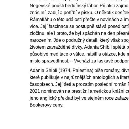
Negevské poušti beduínský tábor. Při akci zajm
znásilní, zabijí a pohřbí v písku. O několik desíte
Rámalláhu o této události přečte v novinách a im
více. Její fascinace se postupně stává posedlostí
zločinu, ale i proto, že byl spáchán na den přesně 
narozením. Jde o podružný detail, který však spoju
životem zavražděné dívky. Adania Shibli splétá 
působivé meditace o válce, násilí a otázce, kde
místo spravedlnost. – Vychází za laskavé podpory
Adania Shibli (1974, Palestina) píše romány, diva
které publikuje v nejrůznějších antologiích a liter
časopisech. Její třetí a prozatím poslední román 
2021 nominován na prestižní americkou knižní 
jeho anglický překlad byl ve stejném roce zařaze
Bookerovy ceny.