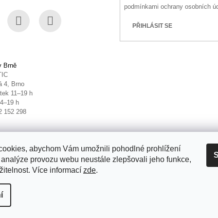
podmínkami ochrany osobních ú
PŘIHLÁSIT SE
book
Instagram
YouTube
v Brně
TIC
 4, Brno
tek 11–19 h
14–19 h
2 152 298
ookies, abychom Vám umožnili pohodlné prohlížení
S
 analýze provozu webu neustále zlepšovali jeho funkce,
itelnost. Více informací
zde
.
it nastavení cookies
í