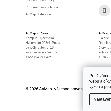
Obchodní podmínky
Ochrana osobních údajů
ArtMap distribuce
Face
ArtMap v Praze
ArtMap 
Kampus Hybernská
Galerie 
Hybernská 998/4, Praha 1
Radnická
pondělí–pátek 8–18 h
úterý–pá
sobota–neděle 9–18 h
sobota 
+420 703 971 393
+420 70
Používáme c
webu a díky
výkon a použ
© 2026 ArtMap. Všechna práva vyhrazena.
Uprav
Nastaven