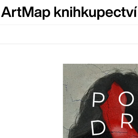
Co potřebujete najít?
HLEDAT
Doporučujeme
ARTMAT KRABIČKA
VÝVAR
ARTMAT KRABIČKA
NEJEN ROMSK