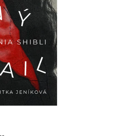
Í KLIMA
č