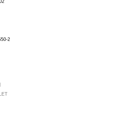
02
550-2
LET