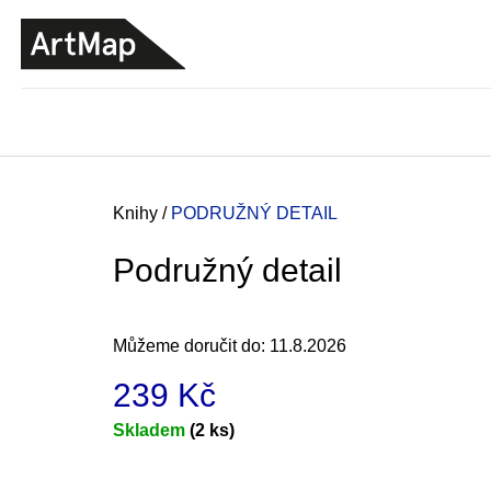
K
Přejít
o
na
ZPĚT
ZPĚT
DO
DO
obsah
š
OBCHODU
OBCHODU
í
k
Domů
Knihy
/
PODRUŽNÝ DETAIL
Podružný detail
Můžeme doručit do:
11.8.2026
239 Kč
Měrná
Skladem
(2 ks)
cena:
JMÉNO
380 Kč