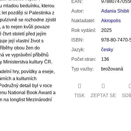
EAN
:
97880747055
ou mladou beduínku, kterou
Autor
:
Adania Shibli
k let později si Palestinka z
pulzivně se rozhodne zjistit
Nakladatel
:
Akropolis
, a to nejen kvůli povaze
Rok vydání
:
2025
čtvrt století před jejím
ISBN
:
978-80-7470-
je její vlastní život s
příběhy obou žen do
Jazyk
:
česky
 má ve vyprávění příběhů
Počet stran
:
136
 Ministerstva kultury ČR.
Typ vazby
:
brožovaná
delní hry, povídky a eseje,
árních a kulturních
Podružný detail byl v roce
cenu National Book Award a
TISK
ZEPTAT SE
SDÍ
n na longlist Mezinárodní