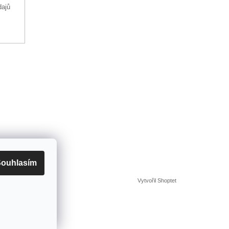
dajů
ouhlasím