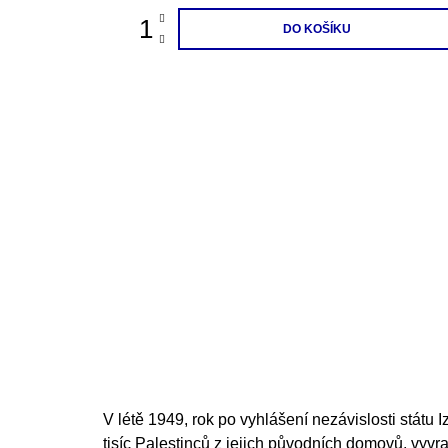
DO KOŠÍKU
V létě 1949, rok po vyhlášení nezávislosti státu 
tisíc Palestinců z jejich původních domovů, vyvraž