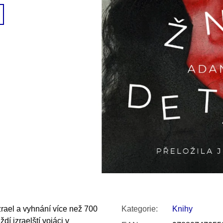
SNESITELNĚJŠ
200 Kč
300 Kč
Původně:
350 K
Izrael a vyhnání více než 700
Kategorie
:
Knihy
dí izraelští vojáci v