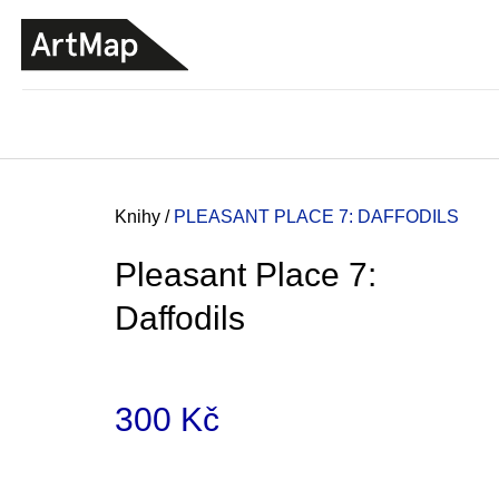
K
Přejít
o
na
ZPĚT
ZPĚT
DO
DO
obsah
š
OBCHODU
OBCHODU
í
k
Domů
Knihy
/
PLEASANT PLACE 7: DAFFODILS
Pleasant Place 7:
Daffodils
300 Kč
Měrná
JMÉNO
cena:
380 Kč