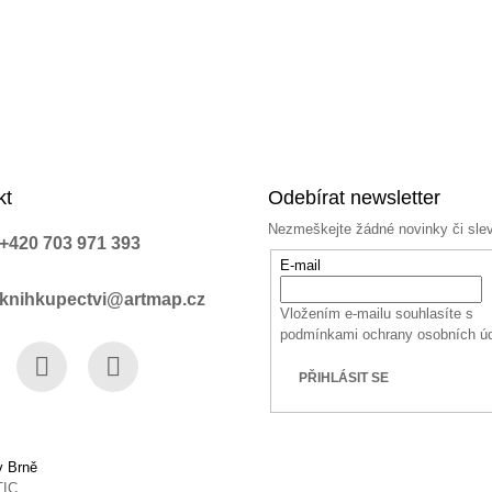
kt
Odebírat newsletter
Nezmeškejte žádné novinky či sle
+420 703 971 393
E-mail
knihkupectvi@artmap.cz
Vložením e-mailu souhlasíte s
podmínkami ochrany osobních ú
PŘIHLÁSIT SE
book
Instagram
YouTube
v Brně
TIC