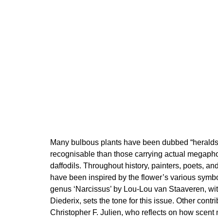
Many bulbous plants have been dubbed “heralds o
recognisable than those carrying actual megaph
daffodils. Throughout history, painters, poets, and
have been inspired by the flower’s various symbo
genus ‘Narcissus’ by Lou-Lou van Staaveren, wi
Diederix, sets the tone for this issue. Other cont
Christopher F. Julien, who reflects on how scen