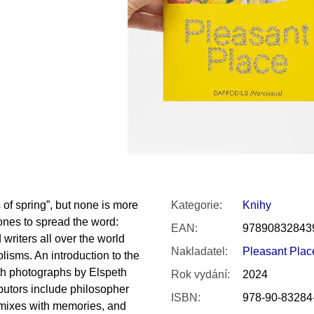
SNESITELNĚJŠ
200 Kč
300 Kč
Původně:
350 K
f spring”, but none is more
Kategorie
:
Knihy
ones to spread the word:
EAN
:
97890832843
 writers all over the world
Nakladatel
:
Pleasant Plac
lisms. An introduction to the
th photographs by Elspeth
Rok vydání
:
2024
ributors include philosopher
ISBN
:
978-90-83284
t mixes with memories, and