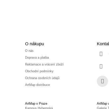
t
í
O nákupu
Konta
O nás
Doprava a platba
Reklamace a vrácení zboží
Obchodní podmínky
Ochrana osobních údajů
ArtMap distribuce
Face
ArtMap v Praze
ArtMap 
Kampus Hybernská
Galerie 