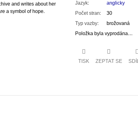
Jazyk
:
anglicky
rchive and writes about her
are a symbol of hope.
Počet stran
:
30
Typ vazby
:
brožovaná
Položka byla vyprodána…
TISK
ZEPTAT SE
SDÍ