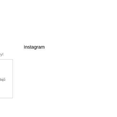
Instagram
vy!
dajů