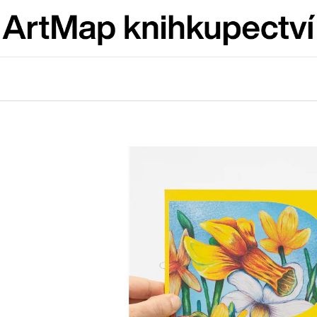
Co potřebujete najít?
HLEDAT
Doporučujeme
ARTMAT KRABIČKA
VÝVAR
ARTMAT KRABIČKA
NEJEN ROMSK