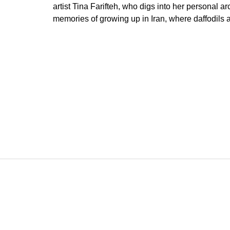
artist Tina Farifteh, who digs into her personal a
memories of growing up in Iran, where daffodils 
Z
á
p
a