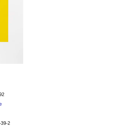
Í KLIMA
č
92
e
-39-2