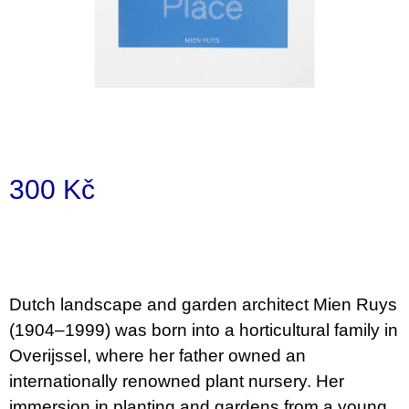
a
j
í
t
?
300 Kč
Měrná
HLEDAT
cena:
D
Dutch landscape and garden architect Mien Ruys
o
(1904–1999) was born into a horticultural family in
p
o
Overijssel, where her father owned an
r
internationally renowned plant nursery. Her
u
č
immersion in planting and gardens from a young