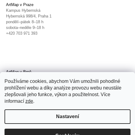
ArtMap v Praze
Kampus Hybernská
Hybernská 998/4, Praha 1
pondělí–pátek 8–18 h
sobota–neděle 9–18 h
+420 703 971 393
ArtMap v Brně
Galerie TIC
Používáme cookies, abychom Vám umožnili pohodlné
Radnická 4, Brno
prohlížení webu a díky analýze provozu webu neustále
úterý–pátek 11–19 h
zlepšovali jeho funkce, výkon a použitelnost. Více
sobota 14–19 h
+420 702 152 298
informací
zde
.
Nastavení