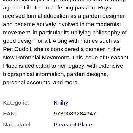
u
age contributed to a lifelong passion. Ruys
j
e
received formal education as a garden designer
m
and became actively involved in the modernist
e
movement, in particular its unifying philosophy of
ARTMAT
good design for all. Along with names such as
KRABIČKA
Piet Oudolf, she is considered a pioneer in the
ARTMAT
KRABIČKA
New Perennial Movement. This issue of Pleasant
200
Place is dedicated to her legacy, with extensive
Kč
biographical information, garden designs,
personal accounts, and more.
Kategorie
:
Knihy
EAN
:
9789083284347
Nakladatel
:
Pleasant Place