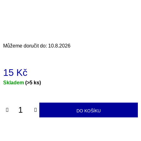
a
j
í
t
?
Můžeme doručit do:
10.8.2026
15 Kč
HLEDAT
Měrná
Skladem
(>5 ks)
cena:
D
o
DO KOŠÍKU
p
o
r
u
č