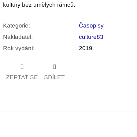
kultury bez umělých rámců.
Kategorie
:
Časopisy
Nakladatel
:
culture83
Rok vydání
:
2019
ZEPTAT SE
SDÍLET
Z
á