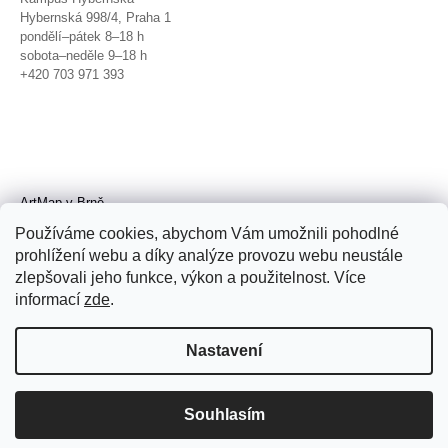
Hybernská 998/4, Praha 1
pondělí–pátek 8–18 h
sobota–neděle 9–18 h
+420 703 971 393
ArtMap v Brně
Galerie TIC
Používáme cookies, abychom Vám umožnili pohodlné
Radnická 4, Brno
prohlížení webu a díky analýze provozu webu neustále
úterý–pátek 11–19 h
zlepšovali jeho funkce, výkon a použitelnost. Více
sobota 14–19 h
+420 702 152 298
informací
zde
.
Nastavení
Souhlasím
© 2026 ArtMap. Všechna práva