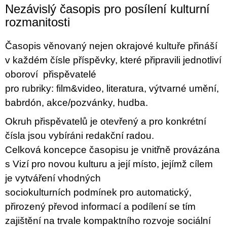
u
Nezávislý časopis pro posílení kulturní
j
rozmanitosti
e
m
e
Časopis věnovaný nejen okrajové kultuře přináší
v každém čísle příspěvky, které připravili jednotliví
ARTMAT
oboroví přispěvatelé
KRABIČKA
ARTMAT
pro rubriky:
film&video, literatura, výtvarné umění,
KRABIČKA
babrdón, akce/pozvánky, hudba.
200
Kč
Okruh přispěvatelů je otevřený a pro konkrétní
čísla jsou vybíráni redakční radou.
Celková koncepce časopisu je vnitřně provázána
s Vizí pro novou kulturu a její místo, jejímž cílem
je vytváření vhodných
sociokulturních podmínek pro automatický,
přirozený převod informací a podílení se tím
zajištění na trvale kompaktního rozvoje sociální