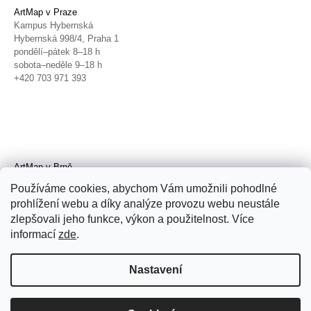
ArtMap v Praze
Kampus Hybernská
Hybernská 998/4, Praha 1
pondělí–pátek 8–18 h
sobota–neděle 9–18 h
+420 703 971 393
ArtMap v Brně
Galerie TIC
Používáme cookies, abychom Vám umožnili pohodlné
Radnická 4, Brno
prohlížení webu a díky analýze provozu webu neustále
úterý–pátek 11–19 h
zlepšovali jeho funkce, výkon a použitelnost. Více
sobota 14–19 h
+420 702 152 298
informací
zde
.
Nastavení