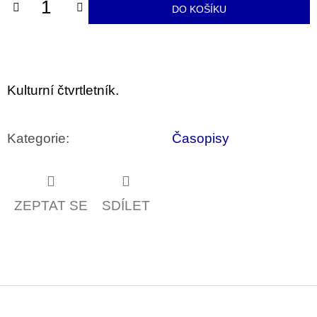
u
DO KOŠÍKU
j
e
m
e
Kulturní čtvrtletník.
BRUTAL
PRAGUE
165
Kč
Kategorie
:
Časopisy
ZEPTAT SE
SDÍLET