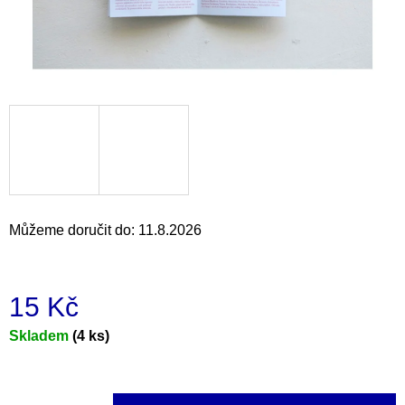
a
j
í
t
?
HLEDAT
Můžeme doručit do:
11.8.2026
D
15 Kč
o
p
Měrná
Skladem
(4 ks)
o
cena:
r
u
č