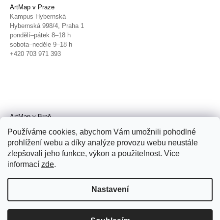
ArtMap v Praze
Kampus Hybernská
Hybernská 998/4, Praha 1
pondělí–pátek 8–18 h
sobota–neděle 9–18 h
+420 703 971 393
ArtMap v Brně
Galerie TIC
Používáme cookies, abychom Vám umožnili pohodlné
Radnická 4, Brno
prohlížení webu a díky analýze provozu webu neustále
úterý–pátek 11–19 h
zlepšovali jeho funkce, výkon a použitelnost. Více
sobota 14–19 h
+420 702 152 298
informací
zde
.
Nastavení