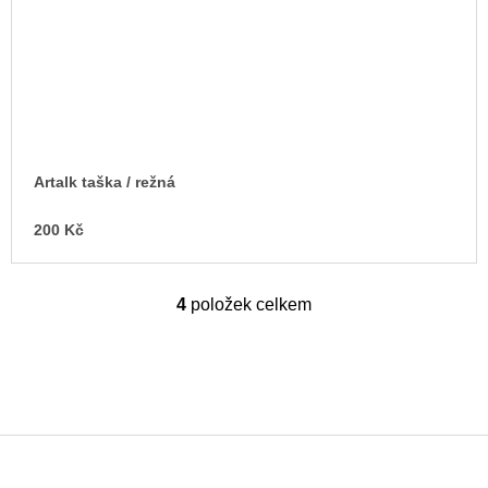
Artalk taška / režná
200 Kč
4
položek celkem
O
v
l
á
d
a
c
í
p