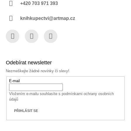
+420 703 971 393
knihkupectvi@artmap.cz
Facebook
Instagram
YouTube
Odebírat newsletter
Nezmeškejte žádné novinky či slevy!
E-mail
Vložením e-mailu souhlasíte s
podmínkami ochrany osobních
údajů
PŘIHLÁSIT SE