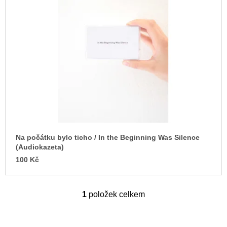
u
i
j
s
e
m
p
e
r
o
VÝVAR
d
NEJEN
ROMSKÉ
u
RECEPTY
PRO
k
SNESITELNĚJŠÍ
t
KLIMA
ů
300
Na počátku bylo ticho / In the Beginning Was Silence
Kč
(Audiokazeta)
Původně:
350
100 Kč
Kč
1
položek celkem
O
v
l