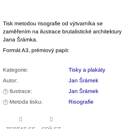
u
j
e
m
Tisk metodou risografie od výtvarníka se
e
zaměřením na ilustrace brutalistické architektury
PŘIŠEL
Jana Šrámka.
ČAS
NA
Formát A3, prémiový papír.
DRUHOU
:
SMĚNU
VÝBĚR
Kategorie
:
Tisky a plakáty
Z
TEXTŮ
Autor
:
Jan Šrámek
2022 –
2025
Ilustrace
:
Jan Šrámek
?
350
Kč
Metoda tisku
:
Risografie
?