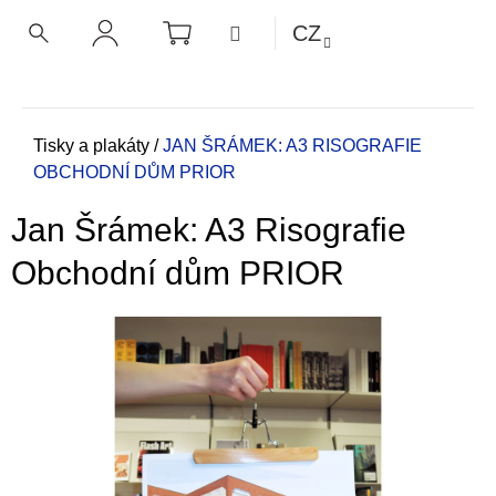
K
Přejít
NÁKUPNÍ
MENU
CZ
KOŠÍK
o
na
ZPĚT
ZPĚT
HLEDAT
PŘIHLÁŠENÍ
obsah
š
í
C
k
o
Domů
Tisky a plakáty
/
JAN ŠRÁMEK: A3 RISOGRAFIE
OBCHODNÍ DŮM PRIOR
p
o
Jan Šrámek: A3 Risografie
t
ř
Obchodní dům PRIOR
e
b
u
j
e
t
e
n