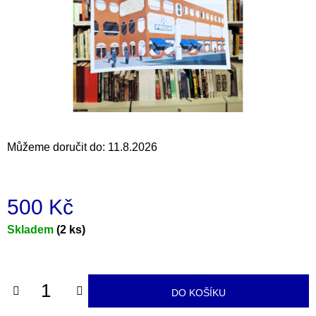
a
j
í
t
?
Můžeme doručit do:
11.8.2026
HLEDAT
500 Kč
D
Měrná
Skladem
(2 ks)
o
cena:
p
o
r
DO KOŠÍKU
u
č