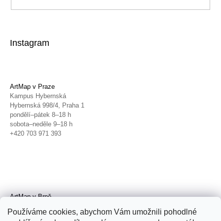
Instagram
ArtMap v Praze
Kampus Hybernská
Hybernská 998/4, Praha 1
pondělí–pátek 8–18 h
sobota–neděle 9–18 h
+420 703 971 393
ArtMap v Brně
Galerie TIC
Používáme cookies, abychom Vám umožnili pohodlné
Radnická 4, Brno