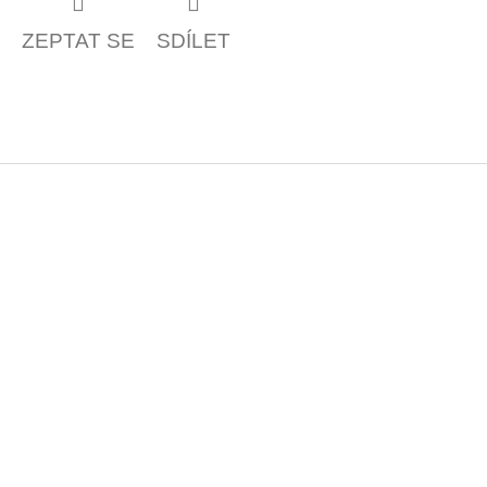
ZEPTAT SE
SDÍLET
Z
á
p
a
t
í