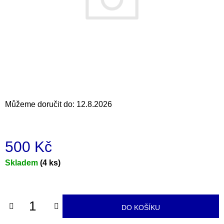
a
j
í
t
?
Můžeme doručit do:
12.8.2026
HLEDAT
500 Kč
D
Měrná
Skladem
(4 ks)
o
cena:
p
o
r
DO KOŠÍKU
u
č