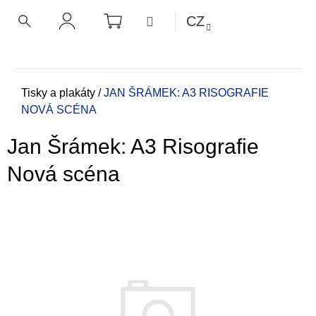
K
Přejít
NÁKUPNÍ
MENU
CZ
KOŠÍK
o
na
ZPĚT
ZPĚT
HLEDAT
PŘIHLÁŠENÍ
obsah
š
í
C
k
o
Domů
Tisky a plakáty
/
JAN ŠRÁMEK: A3 RISOGRAFIE
NOVÁ SCÉNA
p
o
Jan Šrámek: A3 Risografie
t
ř
Nová scéna
e
b
u
j
e
t
e
n