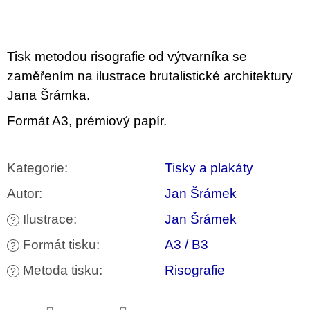
u
j
e
m
Tisk metodou risografie od výtvarníka se
e
zaměřením na ilustrace brutalistické architektury
VÝVAR
Jana Šrámka.
NEJEN
ROMSKÉ
Formát A3, prémiový papír.
RECEPTY
PRO
SNESITELNĚJŠÍ
KLIMA
Kategorie
:
Tisky a plakáty
300
Kč
Autor
:
Jan Šrámek
Původně:
350
Ilustrace
:
Jan Šrámek
?
Kč
Formát tisku
:
A3 / B3
?
Metoda tisku
:
Risografie
?