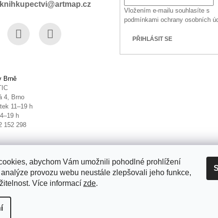
knihkupectvi@artmap.cz
Vložením e-mailu souhlasíte s
podmínkami ochrany osobních ú
PŘIHLÁSIT SE
book
Instagram
YouTube
v Brně
TIC
 4, Brno
tek 11–19 h
14–19 h
2 152 298
ookies, abychom Vám umožnili pohodlné prohlížení
S
 analýze provozu webu neustále zlepšovali jeho funkce,
itelnost. Více informací
zde
.
it nastavení cookies
í