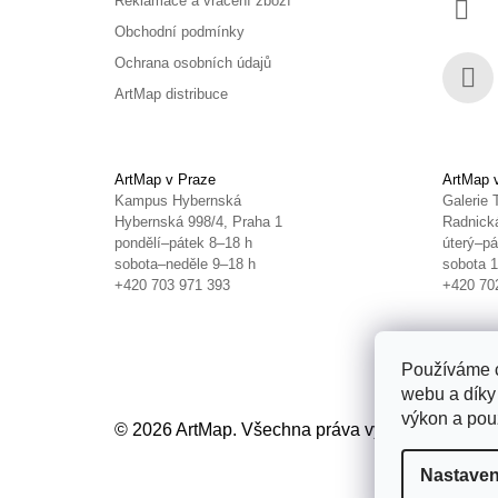
Reklamace a vrácení zboží
Obchodní podmínky
Ochrana osobních údajů
ArtMap distribuce
Face
ArtMap v Praze
ArtMap 
Kampus Hybernská
Galerie 
Hybernská 998/4, Praha 1
Radnická
pondělí–pátek 8–18 h
úterý–pá
sobota–neděle 9–18 h
sobota 
+420 703 971 393
+420 70
Používáme c
webu a díky
výkon a použ
© 2026 ArtMap. Všechna práva vyhrazena.
Uprav
Nastaven