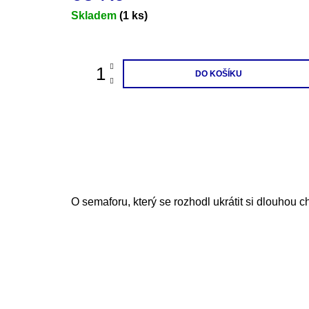
200 Kč
Měrná
Skladem
(1 ks)
cena:
DO KOŠÍKU
O semaforu, který se rozhodl ukrátit si dlouhou chv