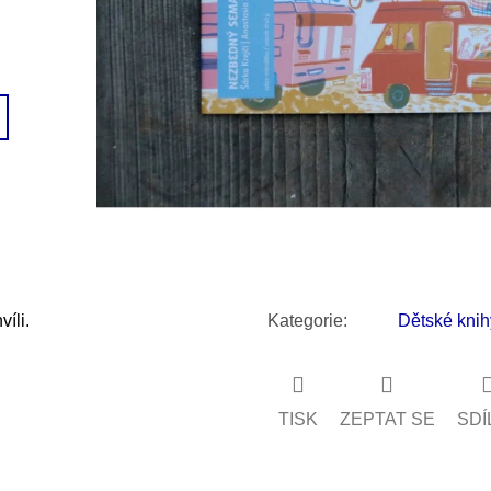
SNESITELNĚJŠ
300 Kč
Původně:
350 K
íli.
Kategorie
:
Dětské knih
TISK
ZEPTAT SE
SDÍ