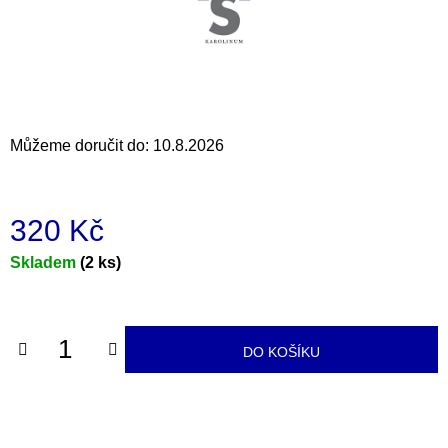
a
j
í
t
?
Můžeme doručit do:
10.8.2026
320 Kč
HLEDAT
Měrná
Skladem
(2 ks)
cena:
D
o
DO KOŠÍKU
p
o
r
u
č