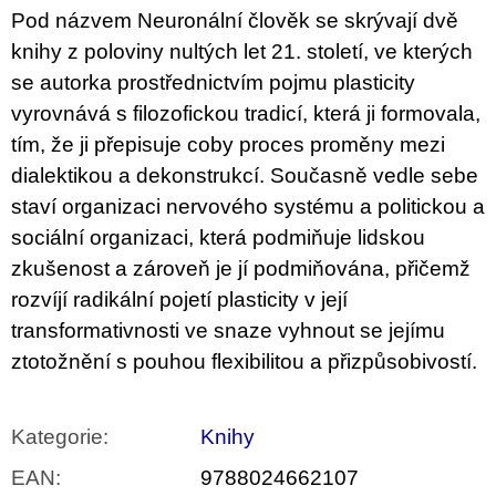
u
Pod názvem Neuronální člověk se skrývají dvě
j
knihy z poloviny nultých let 21. století, ve kterých
e
m
se autorka prostřednictvím pojmu plasticity
e
vyrovnává s filozofickou tradicí, která ji formovala,
tím, že ji přepisuje coby proces proměny mezi
ARTMAT
KRABIČKA
dialektikou a dekonstrukcí. Současně vedle sebe
ARTMAT
KRABIČKA
staví organizaci nervového systému a politickou a
200
sociální organizaci, která podmiňuje lidskou
Kč
zkušenost a zároveň je jí podmiňována, přičemž
rozvíjí radikální pojetí plasticity v její
transformativnosti ve snaze vyhnout se jejímu
ztotožnění s pouhou flexibilitou a přizpůsobivostí.
Kategorie
:
Knihy
EAN
:
9788024662107