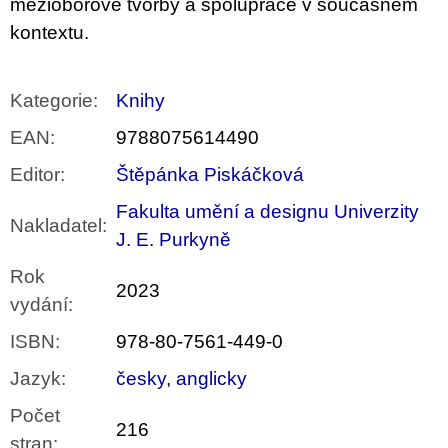
mezioborové tvorby a spolupráce v současném
kontextu.
Kategorie
:
Knihy
EAN
:
9788075614490
Editor
:
Štěpánka Piskáčková
Fakulta umění a designu Univerzity
Nakladatel
:
J. E. Purkyně
Rok
2023
vydání
:
ISBN
:
978-80-7561-449-0
Jazyk
:
česky
,
anglicky
Počet
216
stran
: