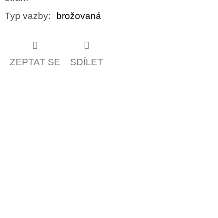
Typ vazby
:
brožovaná
ZEPTAT SE
SDÍLET
Z
á
p
a
t
í