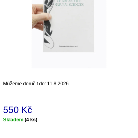
a
j
í
t
?
HLEDAT
Můžeme doručit do:
11.8.2026
D
o
550 Kč
p
o
Měrná
Skladem
(4 ks)
r
cena:
u
č