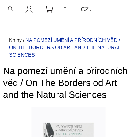
K
Přejít
NÁKUPNÍ
MENU
CZ
KOŠÍK
o
na
ZPĚT
ZPĚT
HLEDAT
PŘIHLÁŠENÍ
obsah
š
í
C
k
o
Domů
Knihy
/
NA POMEZÍ UMĚNÍ A PŘÍRODNÍCH VĚD /
ON THE BORDERS OD ART AND THE NATURAL
p
SCIENCES
o
t
Na pomezí umění a přírodních
ř
e
věd / On The Borders od Art
b
and the Natural Sciences
u
j
e
t
e
n