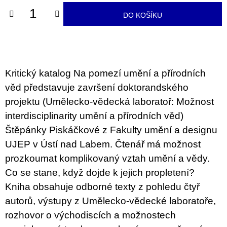
u
j
DO KOŠÍKU
e
m
e
ARTMAT
Kritický katalog Na pomezí umění a přírodních
KRABIČKA
ARTMAT
věd představuje završení doktorandského
KRABIČKA
projektu (Umělecko-vědecká laboratoř: Možnost
200
Kč
interdisciplinarity umění a přírodních věd)
Štěpánky Piskáčkové z Fakulty umění a designu
UJEP v Ústí nad Labem. Čtenář má možnost
prozkoumat komplikovaný vztah umění a vědy.
Co se stane, když dojde k jejich propletení?
Kniha obsahuje odborné texty z pohledu čtyř
autorů, výstupy z Umělecko-vědecké laboratoře,
rozhovor o východiscích a možnostech