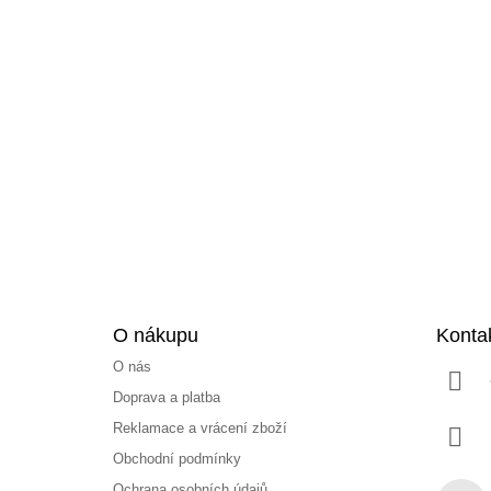
Z
á
p
a
t
í
O nákupu
Konta
O nás
Doprava a platba
Reklamace a vrácení zboží
Obchodní podmínky
Ochrana osobních údajů