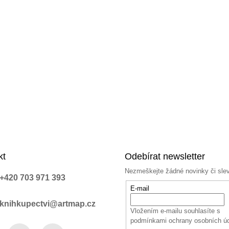
í
p
r
v
k
y
v
ý
p
i
s
u
kt
Odebírat newsletter
Nezmeškejte žádné novinky či sle
+420 703 971 393
E-mail
knihkupectvi@artmap.cz
Vložením e-mailu souhlasíte s
podmínkami ochrany osobních ú