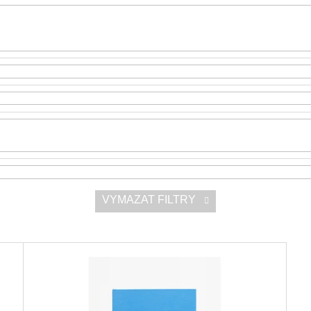
SNESITELNĚJŠ
200 Kč
300 Kč
Původně:
350 K
VYMAZAT FILTRY