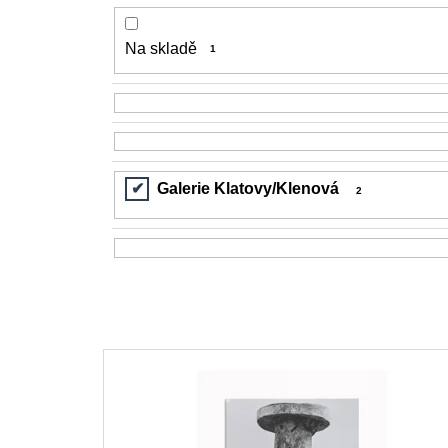
Na skladě
1
Galerie Klatovy/Klenová
2
V
ý
p
i