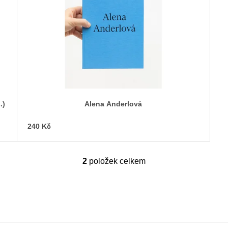
.)
Alena Anderlová
240 Kč
2
položek celkem
O
v
l
á
d
a
c