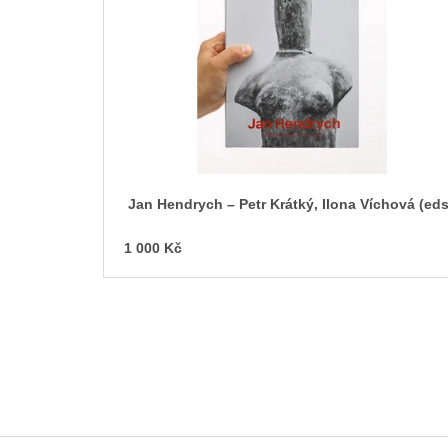
s
p
r
o
d
u
k
t
Jan Hendrych – Petr Krátký, Ilona Víchová (eds
ů
1 000 Kč