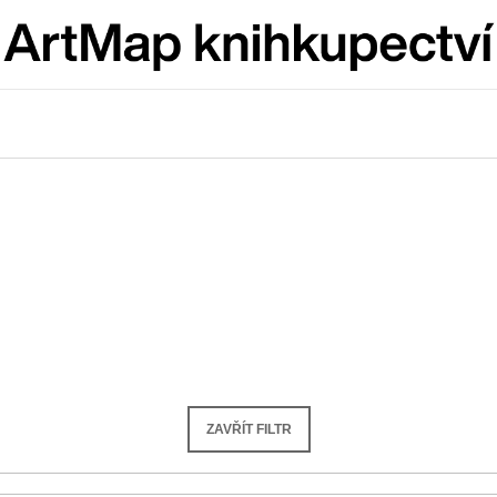
Co potřebujete najít?
HLEDAT
Doporučujeme
ZAVŘÍT FILTR
ARTMAT KRABIČKA
VÝVAR
ARTMAT KRABIČKA
NEJEN ROMSK