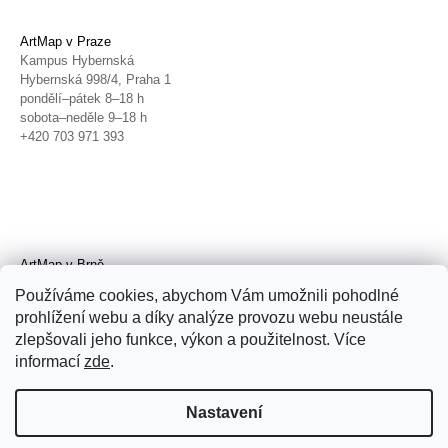
ArtMap v Praze
Kampus Hybernská
Hybernská 998/4, Praha 1
pondělí–pátek 8–18 h
sobota–neděle 9–18 h
+420 703 971 393
ArtMap v Brně
Galerie TIC
Používáme cookies, abychom Vám umožnili pohodlné
Radnická 4, Brno
prohlížení webu a díky analýze provozu webu neustále
úterý–pátek 11–19 h
zlepšovali jeho funkce, výkon a použitelnost. Více
sobota 14–19 h
+420 702 152 298
informací
zde
.
Nastavení