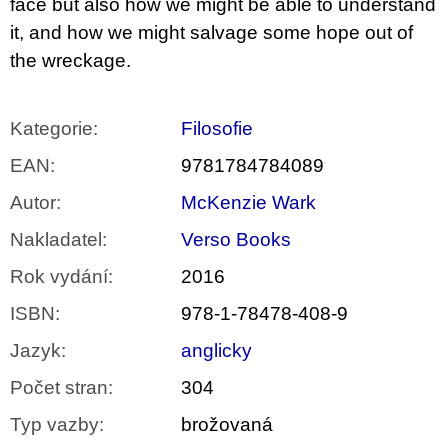
face but also how we might be able to understand
it, and how we might salvage some hope out of
the wreckage.
Kategorie
:
Filosofie
EAN
:
9781784784089
Autor
:
McKenzie Wark
Nakladatel
:
Verso Books
Rok vydání
:
2016
ISBN
:
978-1-78478-408-9
Jazyk
:
anglicky
Počet stran
:
304
Typ vazby
:
brožovaná