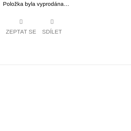
Položka byla vyprodána…
ZEPTAT SE
SDÍLET
Z
á
p
a
t
í