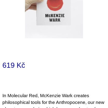
a
j
í
t
?
HLEDAT
619 Kč
Měrná
D
cena:
o
p
o
In Molecular Red, McKenzie Wark creates
r
u
philosophical tools for the Anthropocene, our new
č