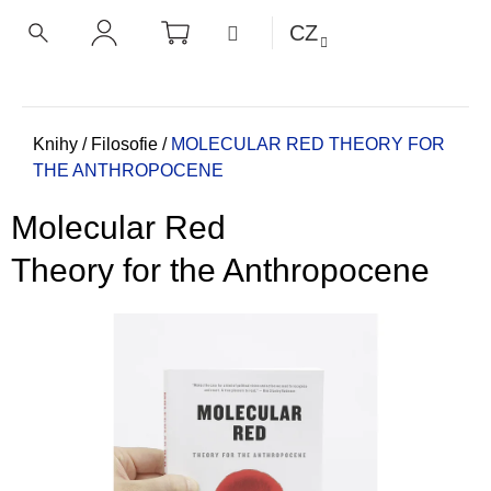
K
Přejít
NÁKUPNÍ
MENU
CZ
KOŠÍK
o
na
ZPĚT
ZPĚT
HLEDAT
PŘIHLÁŠENÍ
obsah
š
í
C
k
o
Domů
Knihy
/
Filosofie
/
MOLECULAR RED
THEORY FOR
THE ANTHROPOCENE
p
o
Molecular Red
t
ř
Theory for the Anthropocene
e
b
u
j
e
t
e
n