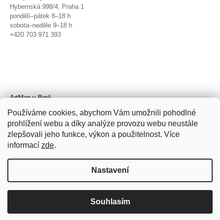
Hybernská 998/4, Praha 1
pondělí–pátek 8–18 h
sobota–neděle 9–18 h
+420 703 971 393
ArtMap v Brně
Galerie TIC
Používáme cookies, abychom Vám umožnili pohodlné
Radnická 4, Brno
prohlížení webu a díky analýze provozu webu neustále
úterý–pátek 11–19 h
zlepšovali jeho funkce, výkon a použitelnost. Více
sobota 14–19 h
+420 702 152 298
informací
zde
.
Nastavení
Souhlasím
© 2026 ArtMap. Všechna práva
vyhrazena.
Upravit nastavení cookies