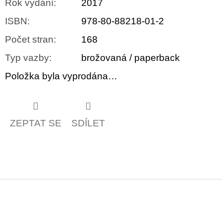
Rok vydání
:
2017
ISBN
:
978-80-88218-01-2
Počet stran
:
168
Typ vazby
:
brožovaná / paperback
Položka byla vyprodána…
ZEPTAT SE
SDÍLET
Z
á