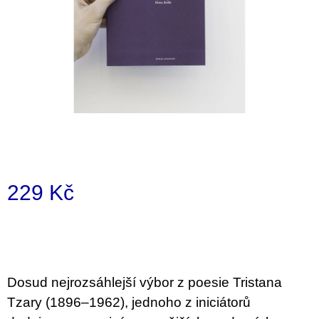
a
j
í
t
?
HLEDAT
229 Kč
Měrná
D
cena:
o
p
o
Dosud nejrozsáhlejší výbor z poesie Tristana
r
u
Tzary (1896–1962), jednoho z iniciátorů
č