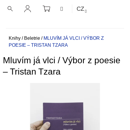
K
Přejít
NÁKUPNÍ
MENU
CZ
KOŠÍK
o
na
ZPĚT
ZPĚT
HLEDAT
PŘIHLÁŠENÍ
obsah
š
í
C
k
o
Domů
Knihy
/
Beletrie
/
MLUVÍM JÁ VLCI / VÝBOR Z
POESIE – TRISTAN TZARA
p
o
Mluvím já vlci / Výbor z poesie
t
ř
– Tristan Tzara
e
b
u
j
e
t
e
n