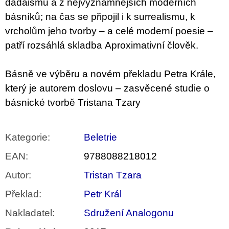
dadaismu a z nejvýznamnějších moderních
u
j
básníků; na čas se připojil i k surrealismu, k
e
vrcholům jeho tvorby – a celé moderní poesie –
m
e
patří rozsáhlá skladba Aproximativní člověk.
VÝVAR
Básně ve výběru a novém překladu Petra Krále,
NEJEN
ROMSKÉ
který je autorem doslovu – zasvěcené studie o
RECEPTY
PRO
básnické tvorbě Tristana Tzary
SNESITELNĚJŠÍ
KLIMA
300
Kategorie
:
Beletrie
Kč
Původně:
EAN
:
9788088218012
350
Kč
Autor
:
Tristan Tzara
Překlad
:
Petr Král
Nakladatel
:
Sdružení Analogonu