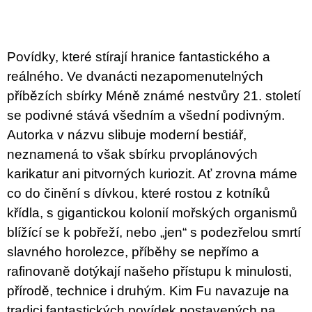
u
j
e
m
Povídky, které stírají hranice fantastického a
e
reálného. Ve dvanácti nezapomenutelných
ARTMAT
příbězích sbírky Méně známé nestvůry 21. století
KRABIČKA
se podivné stává všedním a všední podivným.
ARTMAT
KRABIČKA
Autorka v názvu slibuje moderní bestiář,
200
neznamená to však sbírku prvoplánových
Kč
karikatur ani pitvorných kuriozit. Ať zrovna máme
co do činění s dívkou, které rostou z kotníků
křídla, s gigantickou kolonií mořských organismů
blížící se k pobřeží, nebo „jen“ s podezřelou smrtí
slavného horolezce, příběhy se nepřímo a
rafinovaně dotýkají našeho přístupu k minulosti,
přírodě, technice i druhým. Kim Fu navazuje na
tradici fantastických povídek postavených na