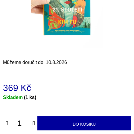
a
j
í
t
?
Můžeme doručit do:
10.8.2026
HLEDAT
369 Kč
D
Měrná
Skladem
(1 ks)
o
cena:
p
o
r
DO KOŠÍKU
u
č