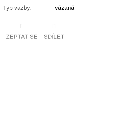
Typ vazby
:
vázaná
ZEPTAT SE
SDÍLET
Z
á
p
a
t
í