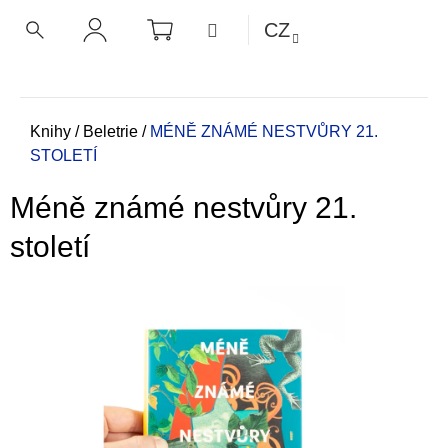
K
Přejít
NÁKUPNÍ
MENU
CZ
KOŠÍK
o
na
ZPĚT
ZPĚT
HLEDAT
PŘIHLÁŠENÍ
obsah
š
í
C
k
o
Domů
Knihy
/
Beletrie
/
MÉNĚ ZNÁMÉ NESTVŮRY 21.
STOLETÍ
p
o
Méně známé nestvůry 21.
t
ř
století
e
b
u
j
e
t
e
n