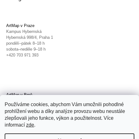
ArtMap v Praze
Kampus Hybernská
Hybernská 998/4, Praha 1
pondělí–pátek 8–18 h
sobota–neděle 9–18 h
+420 703 971 393
ArtMap v Brně
Galerie TIC
Používáme cookies, abychom Vám umožnili pohodlné
Radnická 4, Brno
prohlížení webu a díky analýze provozu webu neustále
úterý–pátek 11–19 h
zlepšovali jeho funkce, výkon a použitelnost. Více
sobota 14–19 h
+420 702 152 298
informací
zde
.