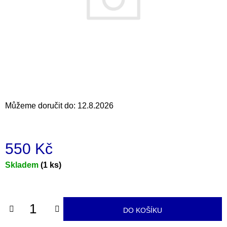
a
j
í
t
?
Můžeme doručit do:
12.8.2026
HLEDAT
550 Kč
D
Měrná
Skladem
(1 ks)
o
cena:
p
o
r
DO KOŠÍKU
u
č