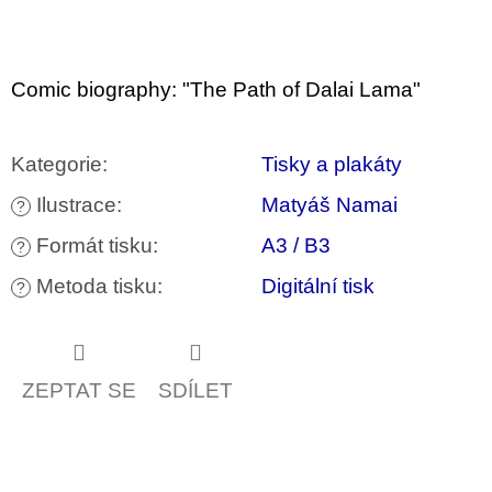
u
j
e
m
Comic biography: "The Path of Dalai Lama"
e
JMÉNO
Kategorie
:
Tisky a plakáty
380
Kč
Ilustrace
:
Matyáš Namai
?
Formát tisku
:
A3 / B3
?
Metoda tisku
:
Digitální tisk
?
ZEPTAT SE
SDÍLET