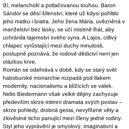
lží, melancholií a potlačovanou touhou. Baron
Sándor se děsí šílenství, které už kdysi pohltilo
jeho matku i bratra. Jeho žena Mária, uvězněná v
manželství bez lásky, se učí mistrně lhát, aby
uchránila tajemství svého syna. A Lajos, citlivý
chlapec vyrůstající mezi duchy minulosti,
postupně poznává, že rodové dědictví není jen
otázkou krve.
Román se odehrává v době, kdy se starý svět
habsburské monarchie rozpadá pod tlakem
modernity, nacionalismu a blížících se válek.
Nelio Biedermann však velké dějiny zachycuje
především skrze intimní dramata svých postav –
skrze pohledy, drobná gesta, nevyřčené věty a
zlověstné ticho panující mezi členy jedné rodiny.
Styl jeho vyprávění je smyslový, imaginativní a