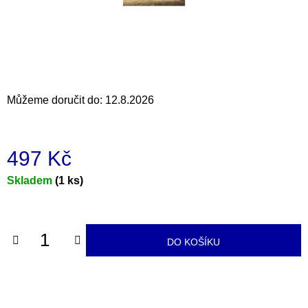
a
j
í
t
?
Můžeme doručit do:
12.8.2026
497 Kč
HLEDAT
Měrná
Skladem
(1 ks)
cena:
D
o
DO KOŠÍKU
p
o
r
u
č