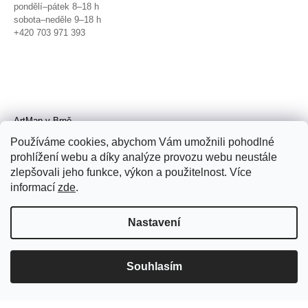
pondělí–pátek 8–18 h
sobota–neděle 9–18 h
+420 703 971 393
ArtMap v Brně
Galerie TIC
Používáme cookies, abychom Vám umožnili pohodlné
Radnická 4, Brno
prohlížení webu a díky analýze provozu webu neustále
úterý–pátek 11–19 h
zlepšovali jeho funkce, výkon a použitelnost. Více
sobota 14–19 h
+420 702 152 298
informací
zde
.
Nastavení
Souhlasím
© 2026 ArtMap. Všechna práva
vyhrazena.
Upravit nastavení cookies