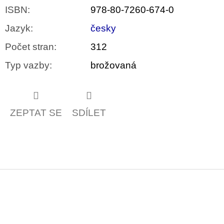
ISBN
:
978-80-7260-674-0
Jazyk
:
česky
Počet stran
:
312
Typ vazby
:
brožovaná
ZEPTAT SE
SDÍLET
Z
á
p