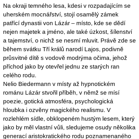
u
Na okraji temného lesa, kdesi v rozpadajícím se
j
uherském mocnářství, stojí osamělý zámek
e
m
patřící dynastii von Lázár – místo, kde se dědí
e
nejen majetek a jméno, ale také úzkost, šílenství
a tajemství, o nichž se nesmí mluvit. Právě zde se
JMÉNO
380
během svátku Tří králů narodí Lajos, podivně
Kč
průsvitné dítě s vodově modrýma očima, jehož
příchod jako by otevřel jednu ze starých ran
celého rodu.
Nelio Biedermann v místy až hypnotickém
románu Lázár stvořil příběh, v němž se mísí
poezie, gotická atmosféra, psychologická
hloubka i ozvěny magického realismu. V
rozlehlém sídle, obklopeném hustým lesem, který
jako by měl vlastní vůli, sledujeme osudy několika
generací aristokratického rodu poznamenaného