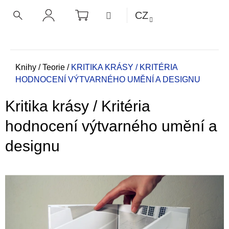
K
Přejít
NÁKUPNÍ
MENU
CZ
KOŠÍK
o
na
ZPĚT
ZPĚT
HLEDAT
PŘIHLÁŠENÍ
obsah
š
í
C
k
o
Domů
Knihy
/
Teorie
/
KRITIKA KRÁSY / KRITÉRIA
HODNOCENÍ VÝTVARNÉHO UMĚNÍ A DESIGNU
p
o
Kritika krásy / Kritéria
t
ř
hodnocení výtvarného umění a
e
designu
b
u
j
e
t
e
n