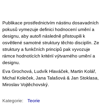
Měrná
u
cena:
j
e
m
e
Publikace prostřednictvím nástinu dosavadních
pokusů vymezuje definici hodnocení umění a
BRUTAL
PRAGUE
designu, aby autoři následně přistoupili k
165
osvětlené samotné struktury těchto disciplín. Ze
Kč
struktury a funkčních principů pak vyvozuje
rámce hodnotících kritérií výtvarného umění a
designu.
Eva Grochová, Ludvík Hlaváček, Martin Kolář,
Michal Koleček, Jana Talašová & Jan Stoklasa,
Miroslav Vojtěchovský.
Kategorie
:
Teorie