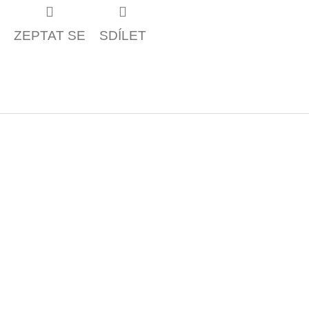
ZEPTAT SE
SDÍLET
Z
á
p
a
t
í