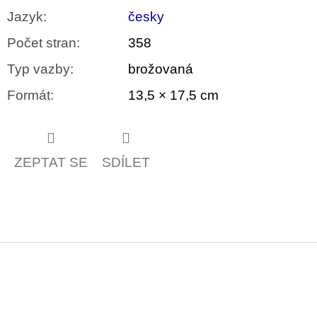
Jazyk
:
česky
Počet stran
:
358
Typ vazby
:
brožovaná
Formát
:
13,5 × 17,5 cm
ZEPTAT SE
SDÍLET
Z
á
p