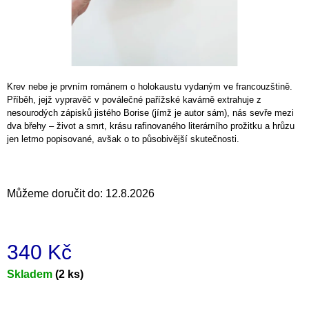
a
j
í
t
?
Krev nebe je prvním románem o holokaustu vydaným ve francouzštině.
Příběh, jejž vypravěč v poválečné pařížské kavárně extrahuje z
nesourodých zápisků jistého Borise (jímž je autor sám), nás sevře mezi
dva břehy – život a smrt, krásu rafinovaného literárního prožitku a hrůzu
jen letmo popisované, avšak o to působivější skutečnosti.
HLEDAT
Můžeme doručit do:
12.8.2026
D
o
340 Kč
p
o
Měrná
Skladem
(2 ks)
r
u
cena:
č