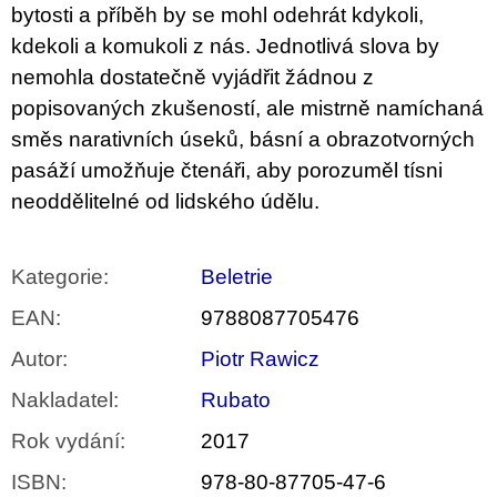
bytosti a příběh by se mohl odehrát kdykoli,
kdekoli a komukoli z nás. Jednotlivá slova by
nemohla dostatečně vyjádřit žádnou z
popisovaných zkušeností, ale mistrně namíchaná
směs narativních úseků, básní a obrazotvorných
pasáží umožňuje čtenáři, aby porozuměl tísni
neoddělitelné od lidského údělu.
Kategorie
:
Beletrie
EAN
:
9788087705476
Autor
:
Piotr Rawicz
Nakladatel
:
Rubato
Rok vydání
:
2017
ISBN
:
978-80-87705-47-6