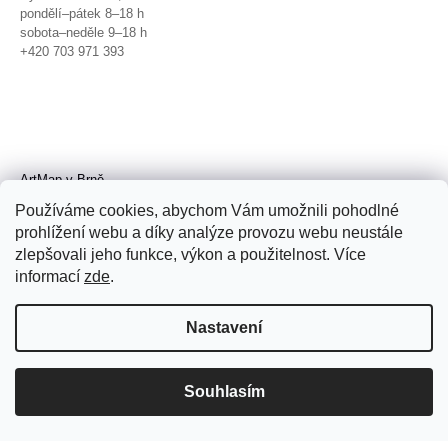
pondělí–pátek 8–18 h
sobota–neděle 9–18 h
+420 703 971 393
ArtMap v Brně
Galerie TIC
Používáme cookies, abychom Vám umožnili pohodlné
Radnická 4, Brno
prohlížení webu a díky analýze provozu webu neustále
úterý–pátek 11–19 h
zlepšovali jeho funkce, výkon a použitelnost. Více
sobota 14–19 h
+420 702 152 298
informací
zde
.
Nastavení
Souhlasím
© 2026 ArtMap. Všechna práva
vyhrazena.
Upravit nastavení cookies