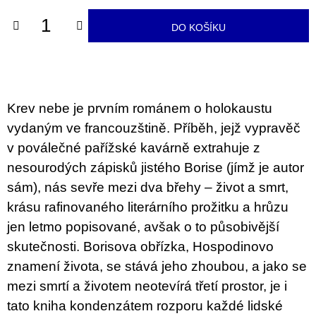
u
j
DO KOŠÍKU
e
m
e
ARTMAT
KRABIČKA
Krev nebe je prvním románem o holokaustu
ARTMAT
vydaným ve francouzštině. Příběh, jejž vypravěč
KRABIČKA
200
v poválečné pařížské kavárně extrahuje z
Kč
nesourodých zápisků jistého Borise (jímž je autor
sám), nás sevře mezi dva břehy – život a smrt,
krásu rafinovaného literárního prožitku a hrůzu
jen letmo popisované, avšak o to působivější
skutečnosti. Borisova obřízka, Hospodinovo
znamení života, se stává jeho zhoubou, a jako se
mezi smrtí a životem neotevírá třetí prostor, je i
tato kniha kondenzátem rozporu každé lidské