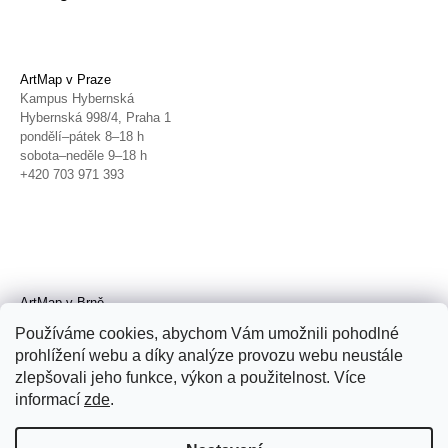
ArtMap v Praze
Kampus Hybernská
Hybernská 998/4, Praha 1
pondělí–pátek 8–18 h
sobota–neděle 9–18 h
+420 703 971 393
ArtMap v Brně
Galerie TIC
Používáme cookies, abychom Vám umožnili pohodlné
Radnická 4, Brno
prohlížení webu a díky analýze provozu webu neustále
úterý–pátek 11–19 h
zlepšovali jeho funkce, výkon a použitelnost. Více
sobota 14–19 h
+420 702 152 298
informací
zde
.