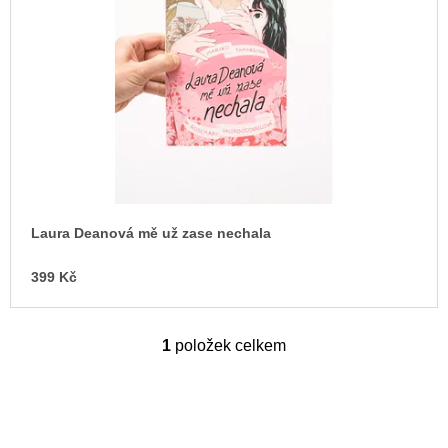
s
u
j
p
e
r
m
o
e
d
JMÉNO
u
380
k
Kč
t
ů
Laura Deanová mě už zase nechala
399 Kč
1
položek celkem
O
v
l
á
d