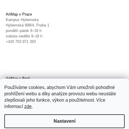
ArtMap v Praze
Kampus Hybernská
Hybernská 998/4, Praha 1
pondělí–pátek 8–18 h
sobota–neděle 9–18 h
+420 703 971 393
ArtMap v Brně
Galerie TIC
Používáme cookies, abychom Vám umožnili pohodlné
Radnická 4, Brno
prohlížení webu a díky analýze provozu webu neustále
úterý–pátek 11–19 h
zlepšovali jeho funkce, výkon a použitelnost. Více
sobota 14–19 h
+420 702 152 298
informací
zde
.
Nastavení