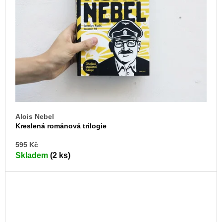
Alois Nebel
Kreslená románová trilogie
DO
595 Kč
KO
Skladem
(2 ks)