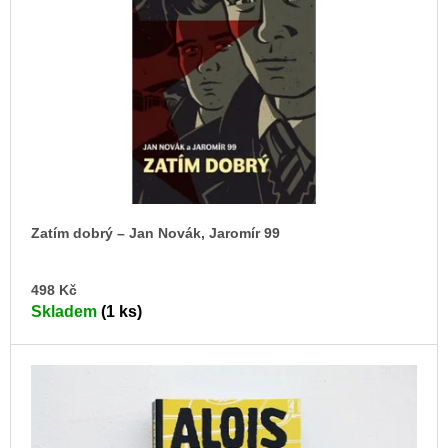
s
u
j
p
e
r
m
o
e
d
JMÉNO
u
380
k
Kč
t
ů
Zatím dobrý – Jan Novák, Jaromír 99
DO
498 Kč
KO
Skladem
(1 ks)