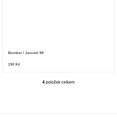
Bomber / Jaromír 99
150 Kč
4
položek celkem
O
v
l
á
d
a
c