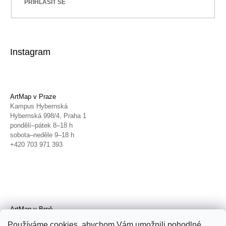
PŘIHLÁSIT SE
Instagram
ArtMap v Praze
Kampus Hybernská
Hybernská 998/4, Praha 1
pondělí–pátek 8–18 h
sobota–neděle 9–18 h
+420 703 971 393
ArtMap v Brně
Galerie TIC
Používáme cookies, abychom Vám umožnili pohodlné