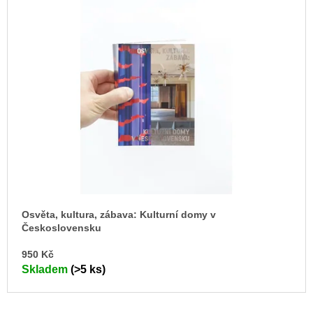
Osvěta, kultura, zábava: Kulturní domy v
Československu
DO
950 Kč
KO
Skladem
(>5 ks)