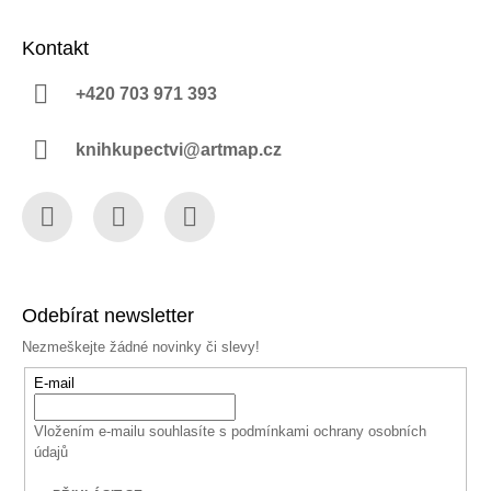
Kontakt
+420 703 971 393
knihkupectvi@artmap.cz
Facebook
Instagram
YouTube
Odebírat newsletter
Nezmeškejte žádné novinky či slevy!
E-mail
Vložením e-mailu souhlasíte s
podmínkami ochrany osobních
údajů