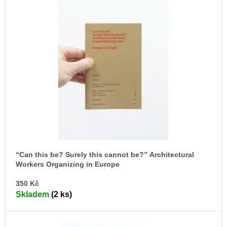
ý
u
p
j
e
i
m
s
e
p
r
VÝVAR
NEJEN
o
ROMSKÉ
d
RECEPTY
PRO
u
SNESITELNĚJŠÍ
KLIMA
k
300
t
Kč
ů
Původně:
“Can this be? Surely this cannot be?” Architectural
350
Workers Organizing in Europe
Kč
DO
350 Kč
KO
Skladem
(2 ks)