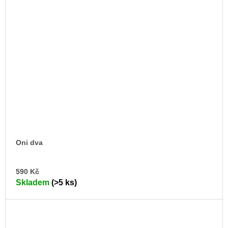
Oni dva
DO
590 Kč
KO
Skladem
(>5 ks)