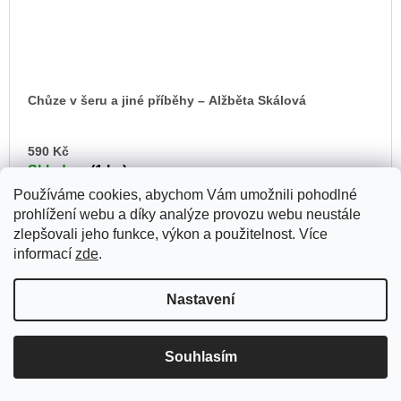
Chůze v šeru a jiné příběhy – Alžběta Skálová
DO
590 Kč
KO
Skladem
(1 ks)
Používáme cookies, abychom Vám umožnili pohodlné
prohlížení webu a díky analýze provozu webu neustále
zlepšovali jeho funkce, výkon a použitelnost. Více
informací
zde
.
Nastavení
Souhlasím