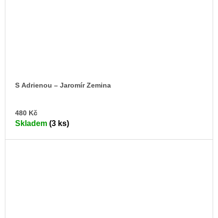
S Adrienou – Jaromír Zemina
DO
480 Kč
KO
Skladem
(3 ks)