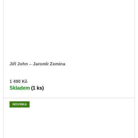
Jiří John – Jaromír Zemina
DO
1 490 Kč
KO
Skladem
(1 ks)
NOVINKA