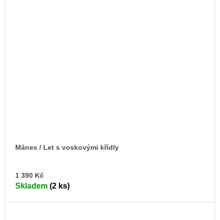
Mánes / Let s voskovými křídly
DO
1 390 Kč
KO
Skladem
(2 ks)