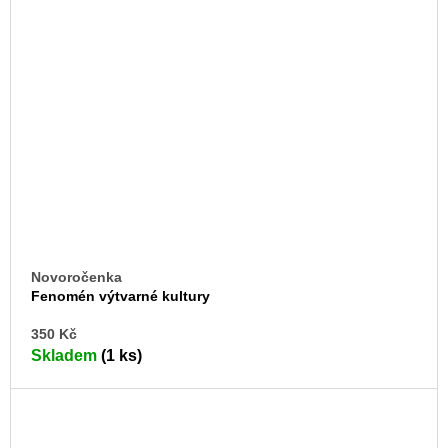
Novoročenka
Fenomén výtvarné kultury
DO
350 Kč
KO
Skladem
(1 ks)