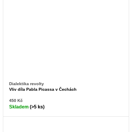
Dialektika revolty
Vliv díla Pabla Picassa v Čechách
DO
450 Kč
KO
Skladem
(>5 ks)