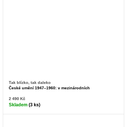
Tak blízko, tak daleko
České umění 1947–1960: v mezinárodních
sociokulturních souvislostech
DO
2 490 Kč
KO
Skladem
(3 ks)