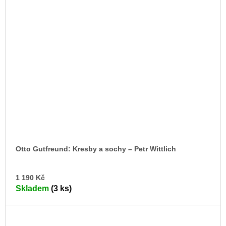
Otto Gutfreund: Kresby a sochy – Petr Wittlich
DO
1 190 Kč
KO
Skladem
(3 ks)