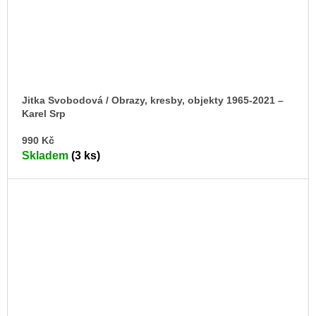
Jitka Svobodová / Obrazy, kresby, objekty 1965-2021 –⁠
Karel Srp
DO
990 Kč
KO
Skladem
(3 ks)