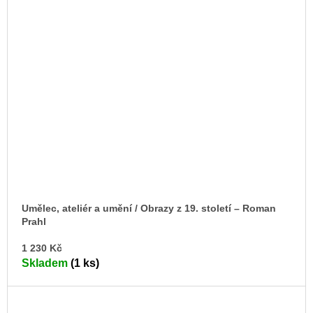
Umělec, ateliér a umění / Obrazy z 19. století –⁠ Roman
Prahl
DO
1 230 Kč
KO
Skladem
(1 ks)