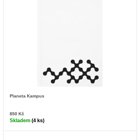
Planeta Kampus
DO
850 Kč
KO
Skladem
(4 ks)