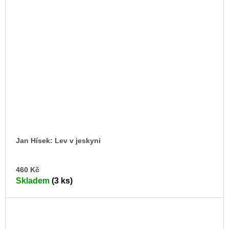
Jan Hísek: Lev v jeskyni
DO
460 Kč
KO
Skladem
(3 ks)