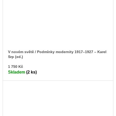
V novém světě / Podmínky modernity 1917–1927 – Karel
Srp (ed.)
DO
1 750 Kč
KO
Skladem
(2 ks)