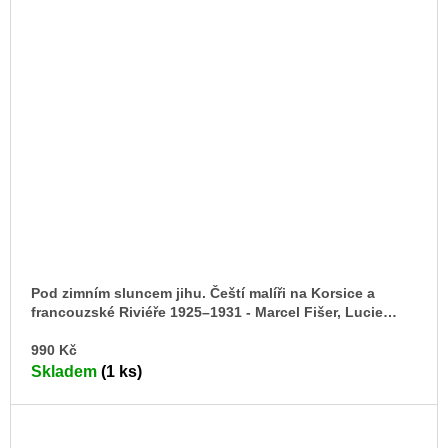
Pod zimním sluncem jihu. Čeští malíři na Korsice a
francouzské Riviéře 1925–1931 - Marcel Fišer, Lucie
Večerníková (eds.)
DO
990 Kč
KO
Skladem
(1 ks)