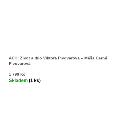
ACH! Život a dílo Viktora Pivovarova – Máša Černá
Pivovarová
DO
1 790 Kč
KO
Skladem
(1 ks)