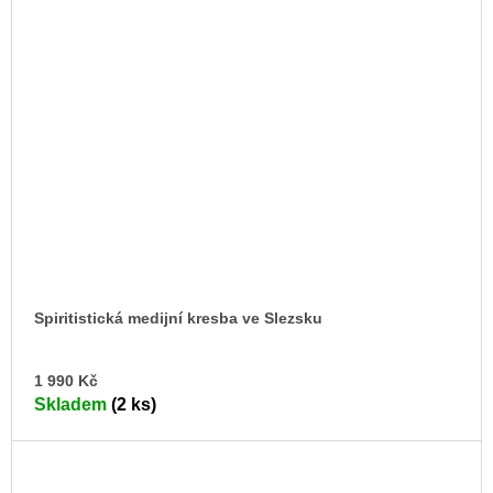
Spiritistická medijní kresba ve Slezsku
DO
1 990 Kč
KO
Skladem
(2 ks)