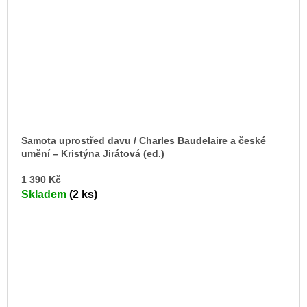
Samota uprostřed davu / Charles Baudelaire a české
umění – Kristýna Jirátová (ed.)
DO
1 390 Kč
KO
Skladem
(2 ks)