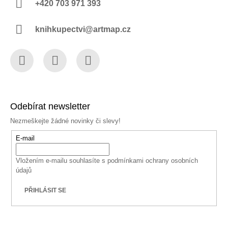
+420 703 971 393
knihkupectvi@artmap.cz
Facebook
Instagram
YouTube
Odebírat newsletter
Nezmeškejte žádné novinky či slevy!
E-mail
Vložením e-mailu souhlasíte s
podmínkami ochrany osobních
údajů
PŘIHLÁSIT SE