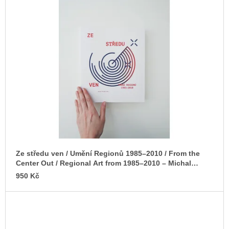
u
p
j
e
i
m
s
e
p
r
VÝVAR
NEJEN
o
ROMSKÉ
d
RECEPTY
PRO
u
SNESITELNĚJŠÍ
k
KLIMA
t
300
Kč
ů
Původně:
Ze středu ven / Umění Regionů 1985–2010 / From the
350
Center Out / Regional Art from 1985–2010 – Michal
Kč
Koleček (ed.)
950 Kč