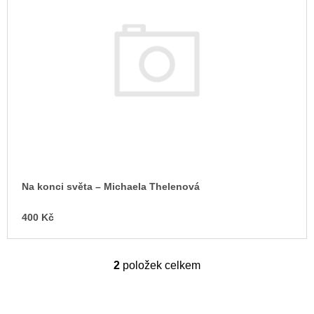
Na konci světa – Michaela Thelenová
400 Kč
2
položek celkem
O
v
l
á