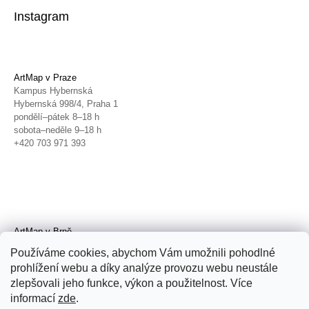
Instagram
ArtMap v Praze
Kampus Hybernská
Hybernská 998/4, Praha 1
pondělí–pátek 8–18 h
sobota–neděle 9–18 h
+420 703 971 393
ArtMap v Brně
Galerie TIC
Používáme cookies, abychom Vám umožnili pohodlné
Radnická 4, Brno
prohlížení webu a díky analýze provozu webu neustále
úterý–pátek 11–19 h
zlepšovali jeho funkce, výkon a použitelnost. Více
sobota 14–19 h
+420 702 152 298
informací
zde
.