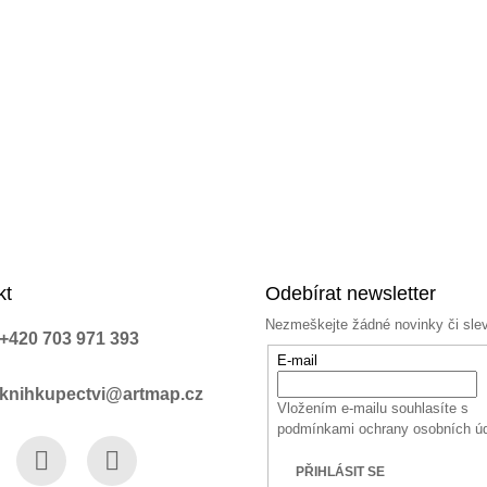
r
v
k
y
v
ý
p
i
s
u
kt
Odebírat newsletter
Nezmeškejte žádné novinky či sle
+420 703 971 393
E-mail
knihkupectvi@artmap.cz
Vložením e-mailu souhlasíte s
podmínkami ochrany osobních ú
PŘIHLÁSIT SE