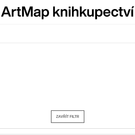
Co potřebujete najít?
HLEDAT
Doporučujeme
ZAVŘÍT FILTR
ARTMAT KRABIČKA
VÝVAR
ARTMAT KRABIČKA
NEJEN ROMSK