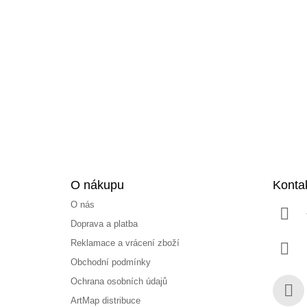
Z
á
p
a
t
í
O nákupu
Konta
O nás
Doprava a platba
Reklamace a vrácení zboží
Obchodní podmínky
Ochrana osobních údajů
ArtMap distribuce