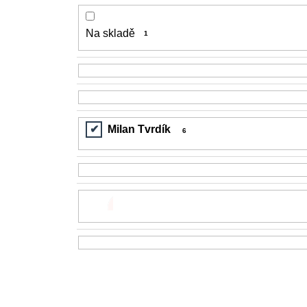
Na skladě
1
Milan Tvrdík
6