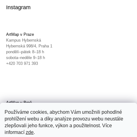
Instagram
ArtMap v Praze
Kampus Hybernská
Hybernská 998/4, Praha 1
pondělí–pátek 8–18 h
sobota–neděle 9–18 h
+420 703 971 393
ArtMap v Brně
Galerie TIC
Používáme cookies, abychom Vám umožnili pohodlné
Radnická 4, Brno
prohlížení webu a díky analýze provozu webu neustále
úterý–pátek 11–19 h
zlepšovali jeho funkce, výkon a použitelnost. Více
sobota 14–19 h
+420 702 152 298
informací
zde
.