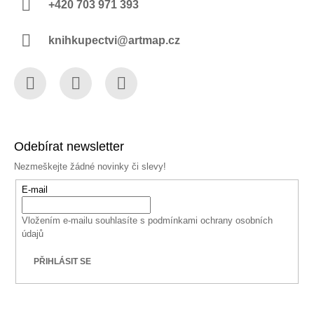
+420 703 971 393
knihkupectvi@artmap.cz
Facebook
Instagram
YouTube
Odebírat newsletter
Nezmeškejte žádné novinky či slevy!
E-mail
Vložením e-mailu souhlasíte s
podmínkami ochrany osobních
údajů
PŘIHLÁSIT SE