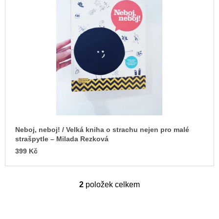
Neboj, neboj! / Velká kniha o strachu nejen pro malé
strašpytle – Milada Rezková
399 Kč
2
položek celkem
O
v
l
á