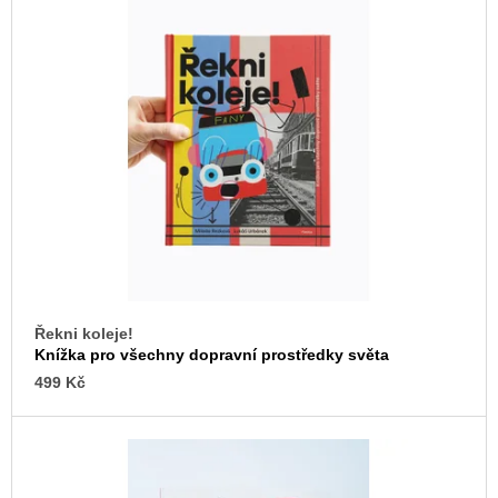
u
p
j
e
i
m
s
e
p
r
ARTMAT
KRABIČKA
o
ARTMAT
d
KRABIČKA
u
200
Kč
k
t
ů
Řekni koleje!
Knížka pro všechny dopravní prostředky světa
499 Kč