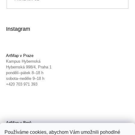
Instagram
ArtMap v Praze
Kampus Hybernská
Hybernská 998/4, Praha 1
pondělí–pátek 8–18 h
sobota–neděle 9–18 h
+420 703 971 393
ArtMap v Brně
Galerie TIC
Používáme cookies, abychom Vám umožnili pohodlné
Radnická 4, Brno