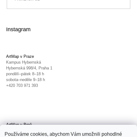
Instagram
ArtMap v Praze
Kampus Hybernská
Hybernská 998/4, Praha 1
pondělí–pátek 8–18 h
sobota–neděle 9–18 h
+420 703 971 393
ArtMap v Brně
Galerie TIC
Používáme cookies, abychom Vám umožnili pohodlné
Radnická 4, Brno