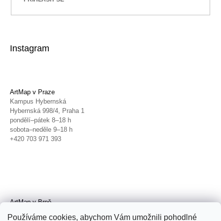
Instagram
ArtMap v Praze
Kampus Hybernská
Hybernská 998/4, Praha 1
pondělí–pátek 8–18 h
sobota–neděle 9–18 h
+420 703 971 393
ArtMap v Brně
Galerie TIC
Používáme cookies, abychom Vám umožnili pohodlné
Radnická 4, Brno