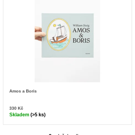
Amos a Boris
DO
330 Kč
KO
Skladem
(>5 ks)