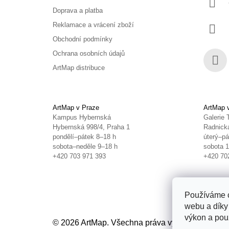
Doprava a platba
Reklamace a vrácení zboží
Obchodní podmínky
Ochrana osobních údajů
ArtMap distribuce
Face
ArtMap v Praze
ArtMap 
Kampus Hybernská
Galerie 
Hybernská 998/4, Praha 1
Radnická
pondělí–pátek 8–18 h
úterý–pá
sobota–neděle 9–18 h
sobota 
+420 703 971 393
+420 70
Používáme c
webu a díky
výkon a použ
© 2026 ArtMap. Všechna práva vyhrazena.
Uprav