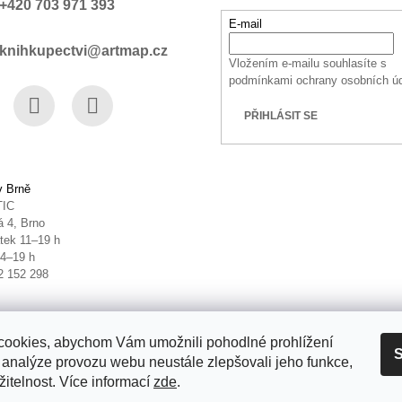
+420 703 971 393
E-mail
knihkupectvi@artmap.cz
Vložením e-mailu souhlasíte s
podmínkami ochrany osobních ú
PŘIHLÁSIT SE
book
Instagram
YouTube
v Brně
TIC
 4, Brno
tek 11–19 h
14–19 h
2 152 298
ookies, abychom Vám umožnili pohodlné prohlížení
S
 analýze provozu webu neustále zlepšovali jeho funkce,
itelnost. Více informací
zde
.
it nastavení cookies