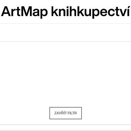
Co potřebujete najít?
HLEDAT
Doporučujeme
ZAVŘÍT FILTR
ARTMAT KRABIČKA
VÝVAR
ARTMAT KRABIČKA
NEJEN ROMSK