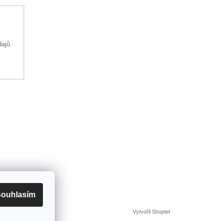
dajů
ouhlasím