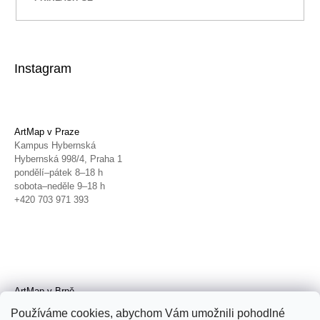
Instagram
ArtMap v Praze
Kampus Hybernská
Hybernská 998/4, Praha 1
pondělí–pátek 8–18 h
sobota–neděle 9–18 h
+420 703 971 393
ArtMap v Brně
Galerie TIC
Používáme cookies, abychom Vám umožnili pohodlné
Radnická 4, Brno