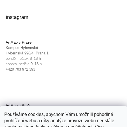
Instagram
ArtMap v Praze
Kampus Hybernská
Hybernská 998/4, Praha 1
pondělí–pátek 8–18 h
sobota–neděle 9–18 h
+420 703 971 393
ArtMap v Brně
Galerie TIC
Používáme cookies, abychom Vám umožnili pohodlné
Radnická 4, Brno
prohlížení webu a díky analýze provozu webu neustále
úterý–pátek 11–19 h
zlepšovali jeho funkce, výkon a použitelnost. Více