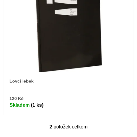
Lovci lebek
DO
120 Kč
KO
Skladem
(1 ks)
2
položek celkem
O
v