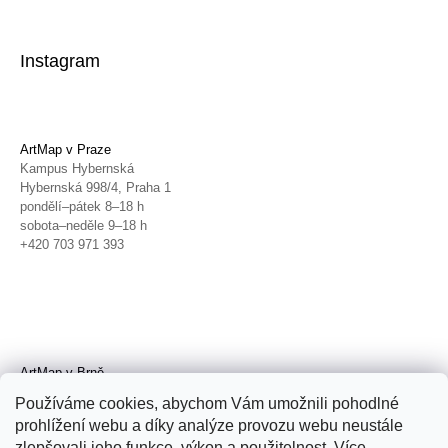
Instagram
ArtMap v Praze
Kampus Hybernská
Hybernská 998/4, Praha 1
pondělí–pátek 8–18 h
sobota–neděle 9–18 h
+420 703 971 393
ArtMap v Brně
Galerie TIC
Používáme cookies, abychom Vám umožnili pohodlné
Radnická 4, Brno
prohlížení webu a díky analýze provozu webu neustále
úterý–pátek 11–19 h
zlepšovali jeho funkce, výkon a použitelnost. Více