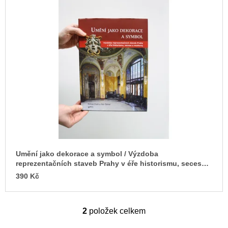
Umění jako dekorace a symbol / Výzdoba
reprezentačních staveb Prahy v éře historismu, secese a
moderny
390 Kč
2
položek celkem
O
v