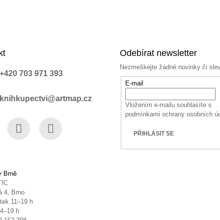
kt
Odebírat newsletter
Nezmeškejte žádné novinky či sle
+420 703 971 393
E-mail
knihkupectvi@artmap.cz
Vložením e-mailu souhlasíte s
podmínkami ochrany osobních ú
PŘIHLÁSIT SE
book
Instagram
YouTube
v Brně
TIC
 4, Brno
tek 11–19 h
14–19 h