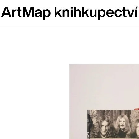
Co potřebujete najít?
HLEDAT
Doporučujeme
ARTMAT KRABIČKA
VÝVAR
ARTMAT KRABIČKA
NEJEN ROMSK