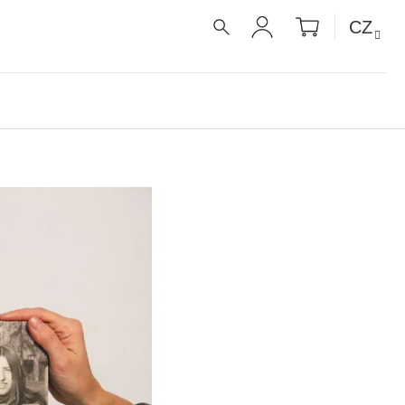
NÁKUPNÍ
CZ
KOŠÍK
HLEDAT
PŘIHLÁŠENÍ
É RECEPTY PRO