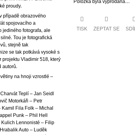
Položka byla vyprodána…
ké proudy.
 v případě obrazového
dát spojovacího a
TISK
ZEPTAT SE
SDÍ
 jediného fotografa, ale
ilné. Tou je fotografická
vů, stejně tak
nize se tak potkává vysoké s
 projektu Vladimir 518, který
4 autorů.
ětiny na hnoji vzrostlé –
Charvát Teplí – Jan Seidl
vič Motorkáři – Petr
– Kamil Fila Folk – Michal
appel Punk – Phil Hell
 Kulich Lennonisté – Filip
r Hrabalik Auto – Luděk