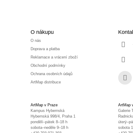
O nákupu
Konta
O nás
Doprava a platba
Reklamace a vrácení zboží
Obchodní podmínky
Ochrana osobních údajů
ArtMap distribuce
Face
ArtMap v Praze
ArtMap 
Kampus Hybernská
Galerie 
Hybernská 998/4, Praha 1
Radnická
pondělí–pátek 8–18 h
úterý–pá
sobota–neděle 9–18 h
sobota 