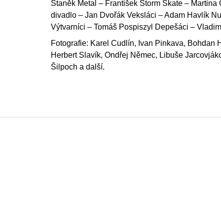
Staněk Metal – František Štorm Skate – Martina O
divadlo – Jan Dvořák Veksláci – Adam Havlík Nu
Výtvarníci – Tomáš Pospiszyl Depešáci – Vladim
Fotografie: Karel Cudlín, Ivan Pinkava, Bohdan
Herbert Slavík, Ondřej Němec, Libuše Jarcovják
Šilpoch a další.
Z
á
p
a
t
í