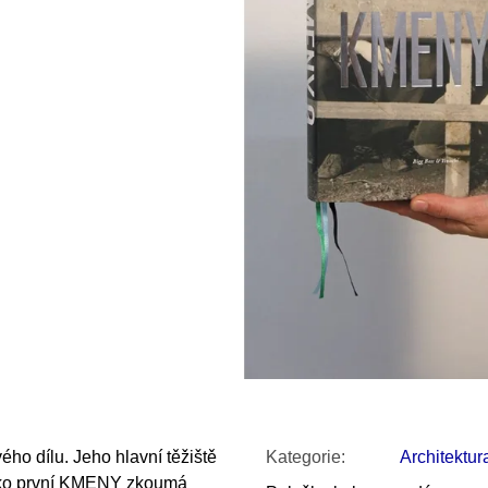
SNESITELNĚJŠ
200 Kč
300 Kč
Původně:
350 K
ho dílu. Jeho hlavní těžiště
Kategorie
:
Architektur
ako první KMENY zkoumá