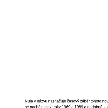
Nula v názvu naznačuje časový záběr tohoto nové
se nachází mezi roky 1969 a 1989 a podobně j