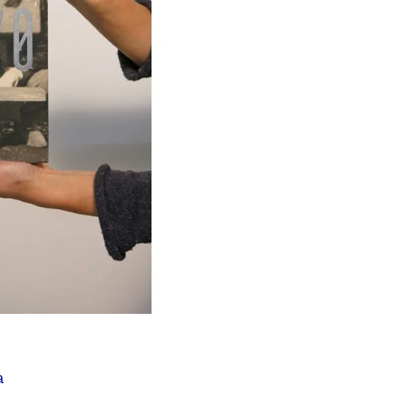
Í KLIMA
č
a