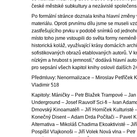
české městské subkultury a nezávislé společens
Po formální stránce doznala kniha hlavní změny
materiálu. Oproti prvnímu dílu jsme se museli vz
zastřešujícího prvku v podobě snímků od jednoho
místo toho jsme vstoupili do světa formy neméně s
historická koláž, využívající krásy domácích archi
sofistikovaných obrazů etablovaných autorů. V k
nízkým a hrubost s jemností,“ dodává hlavní autor
pro sepsání všech kapitol knihy oslovil dalších 2
Předmluvy: Nenormalizace – Miroslav Petříček Kv
Vladimir 518
Kapitoly: Máničky – Petr Blažek Trampové – Jan 
Underground – Josef Rauvolf Sci-fi – Ivan Adamo
Drnovský Kinoamatéři – Jiří Horníček Kulturisté 
Konečný Disent – Adam Drda Počítači – Pavel K
Alternativa – Mikoláš Chadima Ekoaktivisté – Jiří
Pospíšil Vlajkonoši – Jiří Volek Nová vlna – Pet