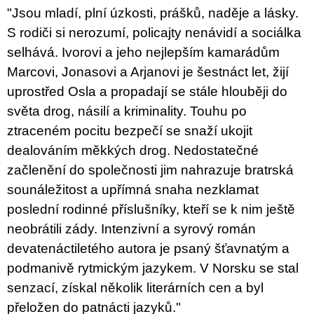
u
"Jsou mladí, plní úzkosti, prášků, naděje a lásky.
j
S rodiči si nerozumí, policajty nenávidí a sociálka
e
m
selhává. Ivorovi a jeho nejlepším kamarádům
e
Marcovi, Jonasovi a Arjanovi je šestnáct let, žijí
uprostřed Osla a propadají se stále hlouběji do
BRUTAL
PRAGUE
světa drog, násilí a kriminality. Touhu po
165
ztraceném pocitu bezpečí se snaží ukojit
Kč
dealováním měkkých drog. Nedostatečné
začlenění do společnosti jim nahrazuje bratrská
sounáležitost a upřímná snaha nezklamat
poslední rodinné příslušníky, kteří se k nim ještě
neobrátili zády. Intenzivní a syrový román
devatenáctiletého autora je psaný šťavnatým a
podmanivě rytmickým jazykem. V Norsku se stal
senzací, získal několik literárních cen a byl
přeložen do patnácti jazyků."