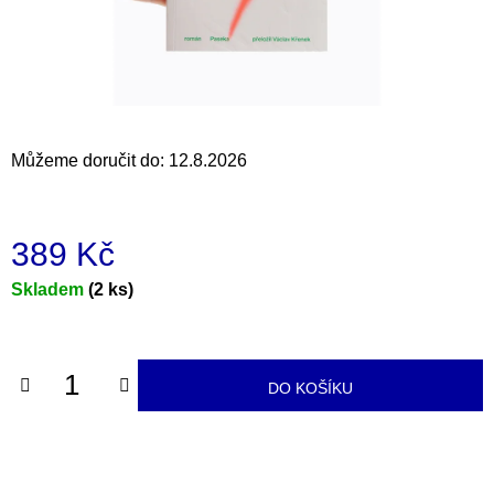
a
j
í
t
?
Můžeme doručit do:
12.8.2026
389 Kč
HLEDAT
Měrná
Skladem
(2 ks)
cena:
D
o
DO KOŠÍKU
p
o
r
u
č