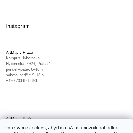
Instagram
ArtMap v Praze
Kampus Hybernská
Hybernská 998/4, Praha 1
pondělí–pátek 8–18 h
sobota–neděle 9–18 h
+420 703 971 393
ArtMap v Brně
Galerie TIC
Používáme cookies, abychom Vám umožnili pohodlné
Radnická 4, Brno