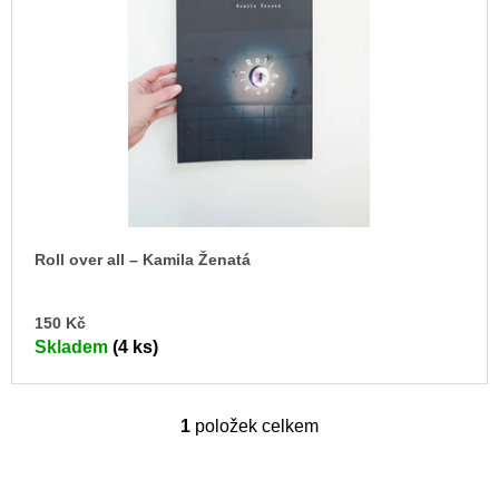
s
u
j
p
e
r
m
o
e
d
BRUTAL
u
PRAGUE
k
165
t
Kč
ů
Roll over all – Kamila Ženatá
DO
150 Kč
KO
Skladem
(4 ks)
1
položek celkem
O
v
l
á