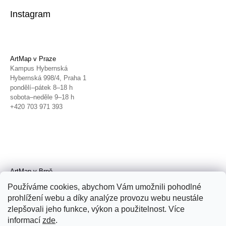
Instagram
ArtMap v Praze
Kampus Hybernská
Hybernská 998/4, Praha 1
pondělí–pátek 8–18 h
sobota–neděle 9–18 h
+420 703 971 393
ArtMap v Brně
Galerie TIC
Používáme cookies, abychom Vám umožnili pohodlné
Radnická 4, Brno
prohlížení webu a díky analýze provozu webu neustále
úterý–pátek 11–19 h
zlepšovali jeho funkce, výkon a použitelnost. Více
sobota 14–19 h
+420 702 152 298
informací
zde
.