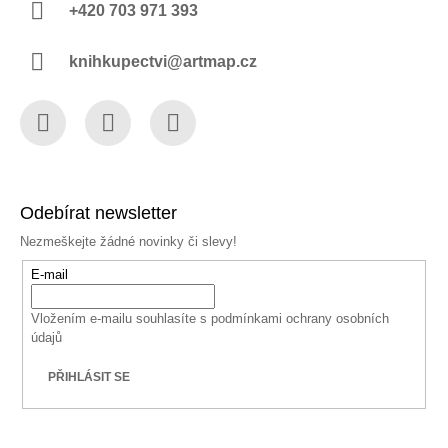
+420 703 971 393
knihkupectvi@artmap.cz
Facebook
Instagram
YouTube
Odebírat newsletter
Nezmeškejte žádné novinky či slevy!
E-mail
Vložením e-mailu souhlasíte s
podmínkami ochrany osobních
údajů
PŘIHLÁSIT SE