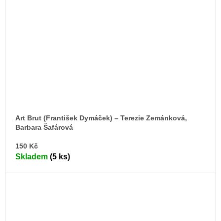
Art Brut (František Dymáček) – Terezie Zemánková,
Barbara Šafárová
DO
150 Kč
KO
Skladem
(5 ks)