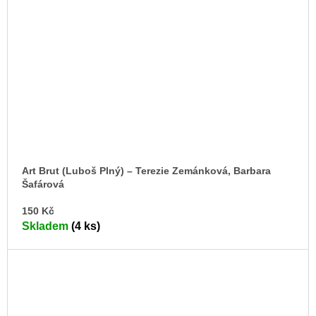
Art Brut (Luboš Plný) – Terezie Zemánková, Barbara
Šafárová
DO
150 Kč
KO
Skladem
(4 ks)