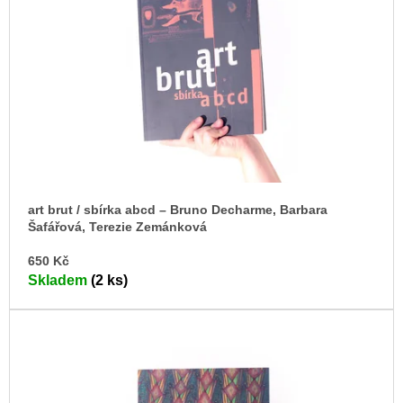
s
u
j
p
e
r
m
o
e
d
VÝVAR
u
NEJEN
k
ROMSKÉ
RECEPTY
t
PRO
ů
SNESITELNĚJŠÍ
KLIMA
art brut / sbírka abcd – Bruno Decharme, Barbara
Šafářová, Terezie Zemánková
300
Kč
DO
650 Kč
Původně:
KO
350
Skladem
(2 ks)
Kč