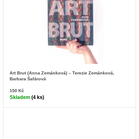
Art Brut (Anna Zemánková) – Terezie Zemánková,
Barbara Šafárová
DO
150 Kč
KO
Skladem
(4 ks)