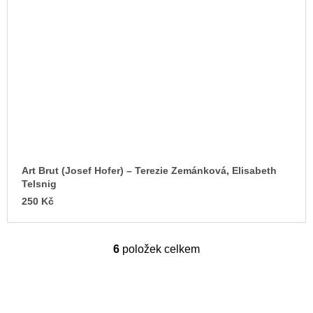
Art Brut (Josef Hofer) – Terezie Zemánková, Elisabeth
Telsnig
250 Kč
6
položek celkem
O
v
l
á
d