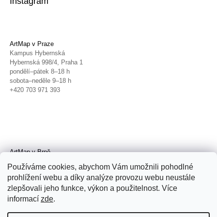
Instagram
ArtMap v Praze
Kampus Hybernská
Hybernská 998/4, Praha 1
pondělí–pátek 8–18 h
sobota–neděle 9–18 h
+420 703 971 393
ArtMap v Brně
Galerie TIC
Používáme cookies, abychom Vám umožnili pohodlné
Radnická 4, Brno
prohlížení webu a díky analýze provozu webu neustále
úterý–pátek 11–19 h
zlepšovali jeho funkce, výkon a použitelnost. Více
sobota 14–19 h
+420 702 152 298
informací
zde
.