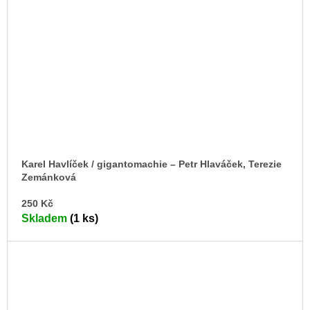
Karel Havlíček / gigantomachie – Petr Hlaváček, Terezie
Zemánková
DO
250 Kč
KO
Skladem
(1 ks)