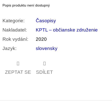
u
Popis produktu není dostupný
j
e
m
Kategorie
:
Časopisy
e
Nakladatel
:
KPTL – občianske združenie
VÝVAR
NEJEN
Rok vydání
:
2020
ROMSKÉ
RECEPTY
Jazyk
:
slovensky
PRO
SNESITELNĚJŠÍ
KLIMA
300
Kč
ZEPTAT SE
SDÍLET
Původně:
350
Kč