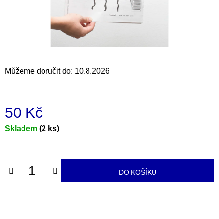
a
j
í
t
?
Můžeme doručit do:
10.8.2026
50 Kč
HLEDAT
Měrná
Skladem
(2 ks)
cena:
D
o
DO KOŠÍKU
p
o
r
u
č