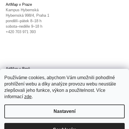
ArtMap v Praze
Kampus Hybernská
Hybernská 998/4, Praha 1
pondělí–pátek 8–18 h
sobota–neděle 9–18 h
+420 703 971 393
ArtMap v Brně
Galerie TIC
Používáme cookies, abychom Vám umožnili pohodlné
Radnická 4, Brno
prohlížení webu a díky analýze provozu webu neustále
úterý–pátek 11–19 h
zlepšovali jeho funkce, výkon a použitelnost. Více
sobota 14–19 h
+420 702 152 298
informací
zde
.
Nastavení